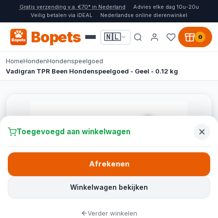
Gratis verzending v.a. €70* in Nederland
Advies elke dag 10u-20u
Veilig betalen via iDEAL
Nederlandse online dierenwinkel
Bopets
🇳🇱
0
Home
Honden
Hondenspeelgoed
Vadigran TPR Been Hondenspeelgoed - Geel - 0.12 kg
Toegevoegd aan winkelwagen
Afrekenen
Winkelwagen bekijken
Verder winkelen