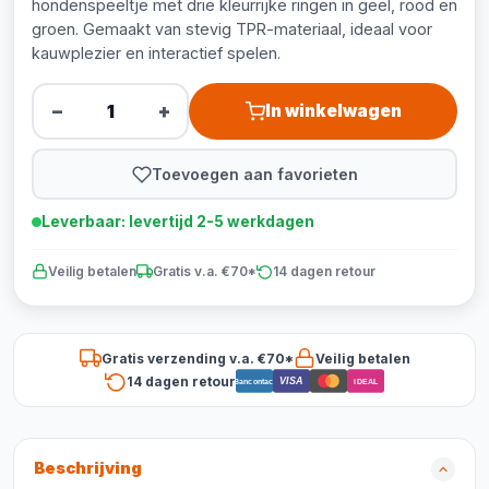
hondenspeeltje met drie kleurrijke ringen in geel, rood en
groen. Gemaakt van stevig TPR-materiaal, ideaal voor
kauwplezier en interactief spelen.
−
+
In winkelwagen
Toevoegen aan favorieten
Leverbaar: levertijd 2-5 werkdagen
Veilig betalen
Gratis v.a. €70*
14 dagen retour
Gratis verzending v.a. €70*
Veilig betalen
14 dagen retour
VISA
Bancontact
iDEAL
Beschrijving