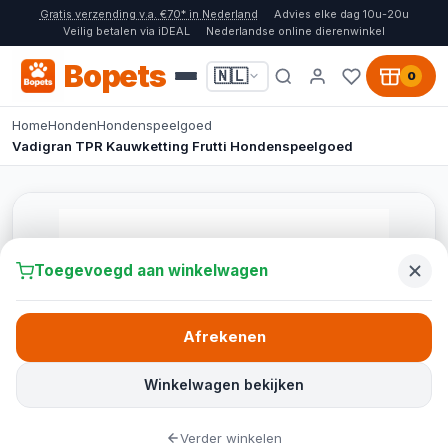
Gratis verzending v.a. €70* in Nederland
Advies elke dag 10u-20u
Veilig betalen via iDEAL
Nederlandse online dierenwinkel
Bopets
🇳🇱
0
Home
Honden
Hondenspeelgoed
Vadigran TPR Kauwketting Frutti Hondenspeelgoed
Toegevoegd aan winkelwagen
Afrekenen
Winkelwagen bekijken
Verder winkelen