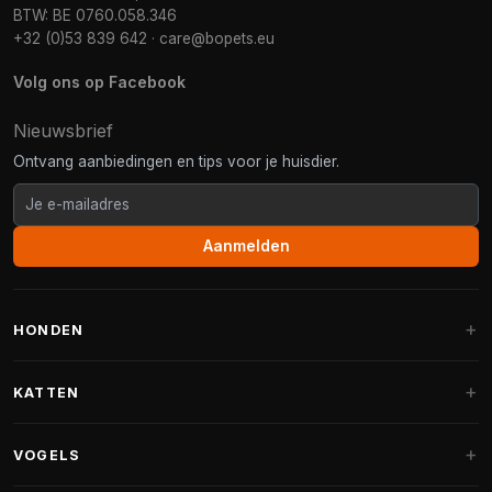
BTW: BE 0760.058.346
+32 (0)53 839 642
·
care@bopets.eu
Volg ons op Facebook
Nieuwsbrief
Ontvang aanbiedingen en tips voor je huisdier.
Aanmelden
HONDEN
Hondenmanden
KATTEN
Hondenkussens
Krabpalen
VOGELS
Fantail hondenmanden
Krabpaal grote katten