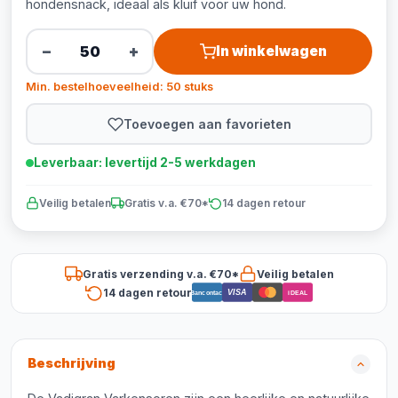
hondensnack, ideaal als kluif voor uw hond.
−
+
In winkelwagen
Min. bestelhoeveelheid: 50 stuks
Toevoegen aan favorieten
Leverbaar: levertijd 2-5 werkdagen
Veilig betalen
Gratis v.a. €70*
14 dagen retour
Gratis verzending v.a. €70*
Veilig betalen
14 dagen retour
VISA
Bancontact
iDEAL
Beschrijving