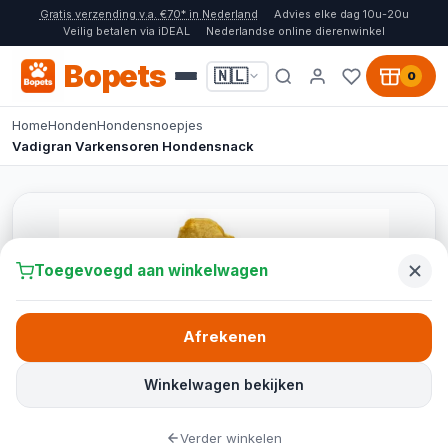
Gratis verzending v.a. €70* in Nederland
Advies elke dag 10u-20u
Veilig betalen via iDEAL
Nederlandse online dierenwinkel
Bopets
🇳🇱
0
Home
Honden
Hondensnoepjes
Vadigran Varkensoren Hondensnack
Toegevoegd aan winkelwagen
Afrekenen
Winkelwagen bekijken
Verder winkelen