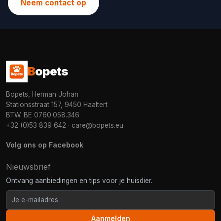
Neem contact op
B
opets
Bopets, Herman Johan
Stationsstraat 157, 9450 Haaltert
BTW: BE 0760.058.346
+32 (0)53 839 642
·
care@bopets.eu
Volg ons op Facebook
Nieuwsbrief
Ontvang aanbiedingen en tips voor je huisdier.
Aanmelden