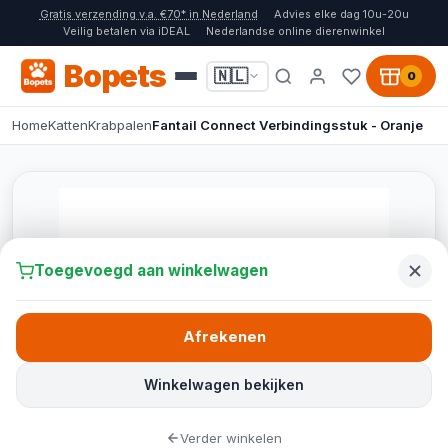
Gratis verzending v.a. €70* in Nederland
Advies elke dag 10u-20u
Veilig betalen via iDEAL
Nederlandse online dierenwinkel
Bopets
🇳🇱
0
Home
Katten
Krabpalen
Fantail Connect Verbindingsstuk - Oranje
Toegevoegd aan winkelwagen
Afrekenen
Winkelwagen bekijken
Verder winkelen