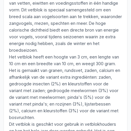
van vetten, eiwitten en voedingsstoffen in één handige
vorm. Dit vetblok is speciaal samengesteld om een
breed scala aan vogelsoorten aan te trekken, waaronder
zangvogels, mezen, spechten en meer. De hoge
calorische dichtheid biedt een directe bron van energie
voor vogels, vooral tijdens seizoenen waarin ze extra
energie nodig hebben, zoals de winter en het
broedseizoen.
Het vetblok heeft een hoogte van 3 cm, een lengte van
10 cm en een breedte van 10 cm, en weegt 300 gram.
Het is gemaakt van granen, rundsvet, zaden, calcium en
afhankelijk van de variant extra ingrediënten: zaden,
gedroogde insecten (2%) en kleurstoffen voor de
variant met zaden; gedroogde meelwormen (3%) voor
de variant met meelwormen; pinda's (5%) voor de
variant met pinda's; en rozijnen (3%), lijsterbessen
(2%), calcium en kleurstoffen (3%) voor de variant met
bosvruchten.
Dit vetblok is geschikt voor gebruik in vetblokhouders
en kan het hele jaar door worden gebruikt. Het is een