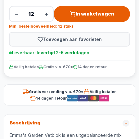
−
+
In winkelwagen
Min. bestelhoeveelheid: 12 stuks
Toevoegen aan favorieten
Leverbaar: levertijd 2-5 werkdagen
Veilig betalen
Gratis v.a. €70*
14 dagen retour
Gratis verzending v.a. €70*
Veilig betalen
14 dagen retour
VISA
Bancontact
iDEAL
Beschrijving
Emma's Garden Vetblok is een uitgebalanceerde mix