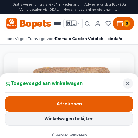
Gratis verzending v.a. €70* in Nederland
Advies elke dag 10u-20u
Veilig betalen via iDEAL
Nederlandse online dierenwinkel
Bopets
🇳🇱
0
Home
Vogels
Tuinvogelvoer
Emma's Garden Vetblok - pinda's
Toegevoegd aan winkelwagen
Afrekenen
Winkelwagen bekijken
Verder winkelen