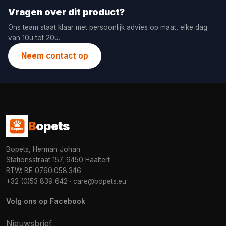
Vragen over dit product?
Ons team staat klaar met persoonlijk advies op maat, elke dag
van 10u tot 20u.
Neem contact op
B
opets
Bopets, Herman Johan
Stationsstraat 157, 9450 Haaltert
BTW: BE 0760.058.346
+32 (0)53 839 642
·
care@bopets.eu
Volg ons op Facebook
Nieuwsbrief