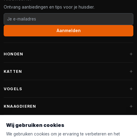
Ontvang aanbiedingen en tips voor je huisdier.
Aanmelden
HONDEN
Hondenmanden
KATTEN
Hondenkussens
Krabpalen
VOGELS
Fantail hondenmanden
Krabpaal grote katten
Hondenvoer
Parkieten
KNAAGDIEREN
Krabpalen voor Maine Coon
Hondensnoepjes & Snacks
Vogelvoer binnenvogels
Krabpaal onderdelen
Konijnenvoer
Wij gebruiken cookies
Hondenspeelgoed
Voederhuisjes
FANTAIL
Krabtonnen
Knaagdierenvoer
We gebruiken cookies om je ervaring te verbeteren en het
Halsband & Lijn