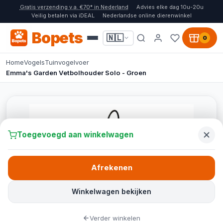
Gratis verzending v.a. €70* in Nederland
Advies elke dag 10u-20u
Veilig betalen via iDEAL
Nederlandse online dierenwinkel
Bopets
🇳🇱
0
Home
Vogels
Tuinvogelvoer
Emma's Garden Vetbolhouder Solo - Groen
Toegevoegd aan winkelwagen
Afrekenen
Winkelwagen bekijken
Verder winkelen