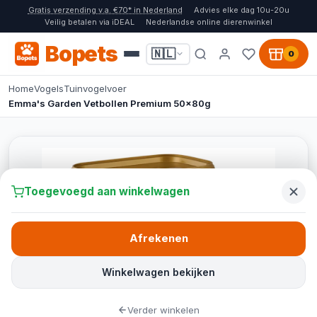
Gratis verzending v.a. €70* in Nederland
Advies elke dag 10u-20u
Veilig betalen via iDEAL
Nederlandse online dierenwinkel
Bopets
🇳🇱
0
Home
Vogels
Tuinvogelvoer
Emma's Garden Vetbollen Premium 50x80g
Toegevoegd aan winkelwagen
Afrekenen
Winkelwagen bekijken
Verder winkelen