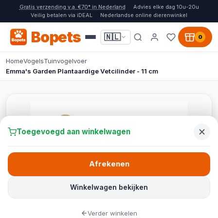
Gratis verzending v.a. €70* in Nederland
Advies elke dag 10u-20u
Veilig betalen via iDEAL
Nederlandse online dierenwinkel
Bopets
🇳🇱
0
Home
Vogels
Tuinvogelvoer
Emma's Garden Plantaardige Vetcilinder - 11 cm
Toegevoegd aan winkelwagen
Afrekenen
Winkelwagen bekijken
Verder winkelen