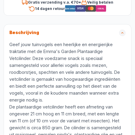
Gratis verzending v.a. €70*
Veilig betalen
14 dagen retour
VISA
Bancontact
iDEAL
Beschrijving
Geef jouw tuinvogels een heerlijke en energierijke
traktatie met de Emma's Garden Plantaardige
Vetcilinder. Deze voedzame snack is speciaal
samengesteld voor allerlei vogels zoals mezen,
roodborstjes, spechten en vele andere tuinvogels. De
vetcilinder is gemaakt van hoogwaardige ingrediënten
en biedt een perfecte aanvulling op het dieet van de
vogels, vooral in de koudere maanden wanneer extra
energie nodig is.
De plantaardige vetcilinder heeft een afmeting van
ongeveer 21 cm hoog en 11 cm breed, met een lengte
van 11 cm (of 10 cm voor de variant met insecten). Het
gewicht is circa 850 gram. De cilinder is samengesteld
uit maïsmeel, gemalen pinda's, plantaardige olie en vet