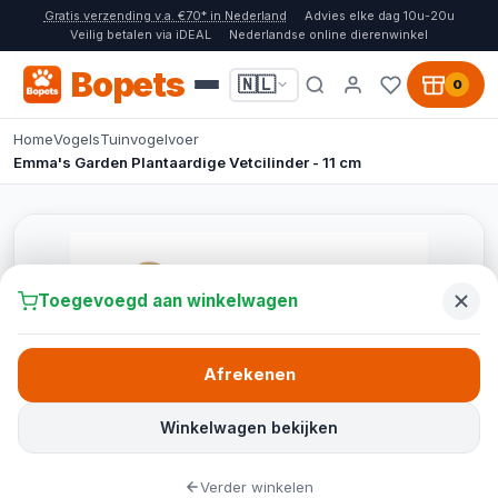
Gratis verzending v.a. €70* in Nederland
Advies elke dag 10u-20u
Veilig betalen via iDEAL
Nederlandse online dierenwinkel
Bopets
🇳🇱
0
Home
Vogels
Tuinvogelvoer
Emma's Garden Plantaardige Vetcilinder - 11 cm
Toegevoegd aan winkelwagen
Afrekenen
Winkelwagen bekijken
Verder winkelen