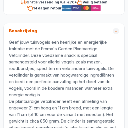
Gratis verzending v.a. €70*
Veilig betalen
14 dagen retour
VISA
Bancontact
iDEAL
Beschrijving
Geef jouw tuinvogels een heerlijke en energierijke
traktatie met de Emma's Garden Plantaardige
Vetcilinder. Deze voedzame snack is speciaal
samengesteld voor allerlei vogels zoals mezen,
roodborstjes, spechten en vele andere tuinvogels. De
vetcilinder is gemaakt van hoogwaardige ingrediënten
en biedt een perfecte aanvulling op het dieet van de
vogels, vooral in de koudere maanden wanneer extra
energie nodig is.
De plantaardige vetcilinder heeft een afmeting van
ongeveer 21 cm hoog en 11 cm breed, met een lengte
van 11 cm (of 10 cm voor de variant met insecten). Het
gewicht is circa 850 gram. De cilinder is samengesteld
uit maïsmeel, gemalen pinda's, plantaardige olie en vet