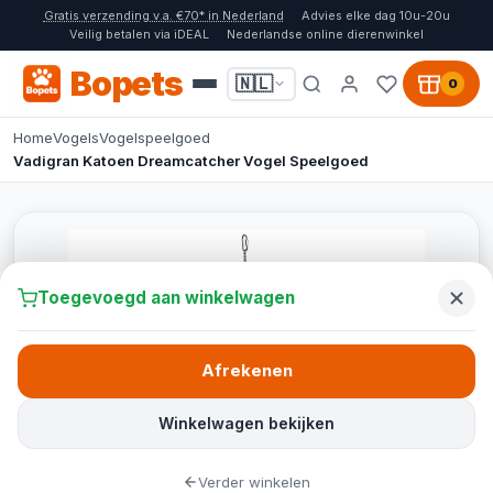
Gratis verzending v.a. €70* in Nederland
Advies elke dag 10u-20u
Veilig betalen via iDEAL
Nederlandse online dierenwinkel
Bopets
🇳🇱
0
Home
Vogels
Vogelspeelgoed
Vadigran Katoen Dreamcatcher Vogel Speelgoed
Toegevoegd aan winkelwagen
Afrekenen
Winkelwagen bekijken
Verder winkelen