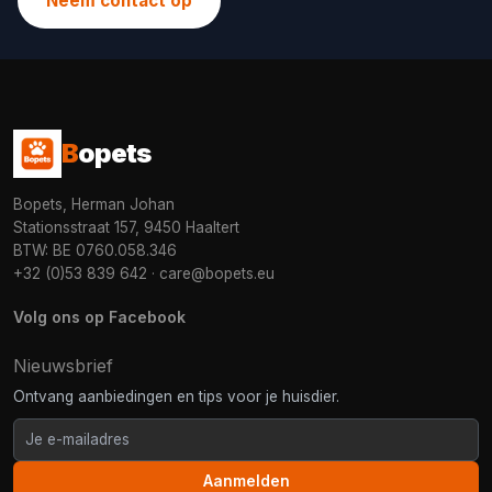
Neem contact op
B
opets
Bopets, Herman Johan
Stationsstraat 157, 9450 Haaltert
BTW: BE 0760.058.346
+32 (0)53 839 642
·
care@bopets.eu
Volg ons op Facebook
Nieuwsbrief
Ontvang aanbiedingen en tips voor je huisdier.
Aanmelden