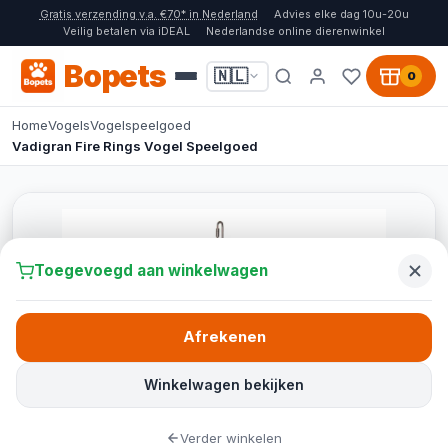
Gratis verzending v.a. €70* in Nederland
Advies elke dag 10u-20u
Veilig betalen via iDEAL
Nederlandse online dierenwinkel
Bopets
🇳🇱
0
Home
Vogels
Vogelspeelgoed
Vadigran Fire Rings Vogel Speelgoed
Toegevoegd aan winkelwagen
Afrekenen
Winkelwagen bekijken
Verder winkelen