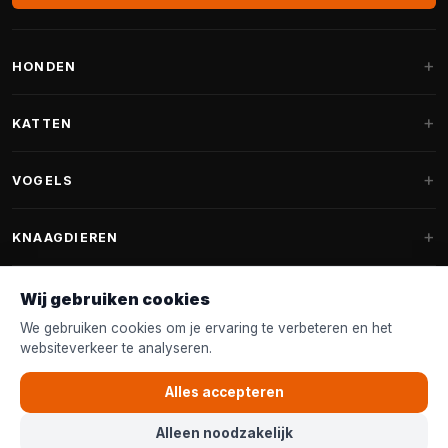
HONDEN
Hondenmanden
KATTEN
Hondenkussens
Krabpalen
VOGELS
Fantail hondenmanden
Krabpaal grote katten
Hondenvoer
Parkieten
KNAAGDIEREN
Krabpalen voor Maine Coon
Hondensnoepjes & Snacks
Vogelvoer binnenvogels
Krabpaal onderdelen
Konijnenvoer
Wij gebruiken cookies
Hondenspeelgoed
Voederhuisjes
FANTAIL
Krabtonnen
Knaagdierenvoer
We gebruiken cookies om je ervaring te verbeteren en het
Halsband & Lijn
Nestkastjes & Nesting
websiteverkeer te analyseren.
Kattenmanden
Accessoires
Fantail hondenmanden
KLANTENSERVICE
Shampoo & Verzorging
Tuinvogelvoer
Kattenspeelgoed
Alles accepteren
Fantail hondenkussens
Vogelspeelgoed
Contact & Advies
Kattenvoer
Alleen noodzakelijk
Fantail vervanghoezen