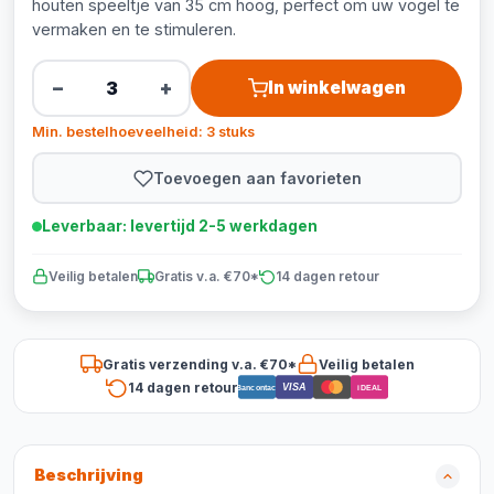
houten speeltje van 35 cm hoog, perfect om uw vogel te
vermaken en te stimuleren.
−
+
In winkelwagen
Min. bestelhoeveelheid: 3 stuks
Toevoegen aan favorieten
Leverbaar: levertijd 2-5 werkdagen
Veilig betalen
Gratis v.a. €70*
14 dagen retour
Gratis verzending v.a. €70*
Veilig betalen
14 dagen retour
VISA
Bancontact
iDEAL
Beschrijving