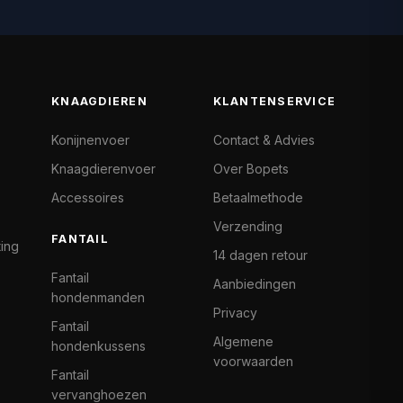
KNAAGDIEREN
KLANTENSERVICE
Konijnenvoer
Contact & Advies
Knaagdierenvoer
Over Bopets
Accessoires
Betaalmethode
Verzending
FANTAIL
ting
14 dagen retour
Fantail
Aanbiedingen
hondenmanden
Privacy
Fantail
Algemene
hondenkussens
voorwaarden
Fantail
vervanghoezen