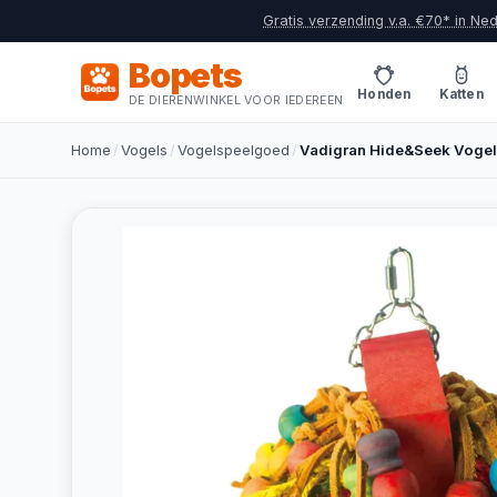
Gratis verzending v.a. €70* in Ne
Bopets
Honden
Katten
DE DIERENWINKEL VOOR IEDEREEN
Home
/
Vogels
/
Vogelspeelgoed
/
Vadigran Hide&Seek Voge