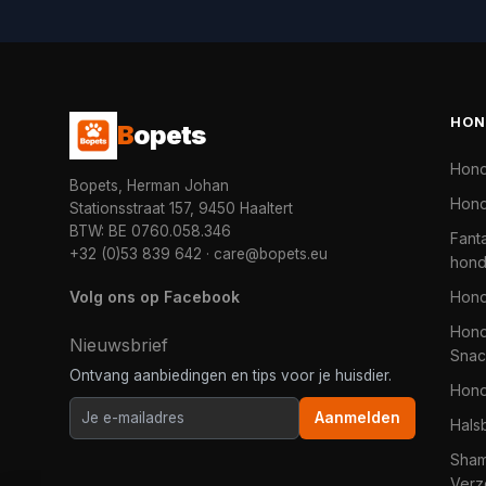
HON
B
opets
Hon
Bopets, Herman Johan
Hond
Stationsstraat 157, 9450 Haaltert
BTW: BE 0760.058.346
Fanta
+32 (0)53 839 642
·
care@bopets.eu
hon
Volg ons op Facebook
Hon
Hond
Nieuwsbrief
Snac
Ontvang aanbiedingen en tips voor je huisdier.
Hon
Aanmelden
Hals
Sha
Verz