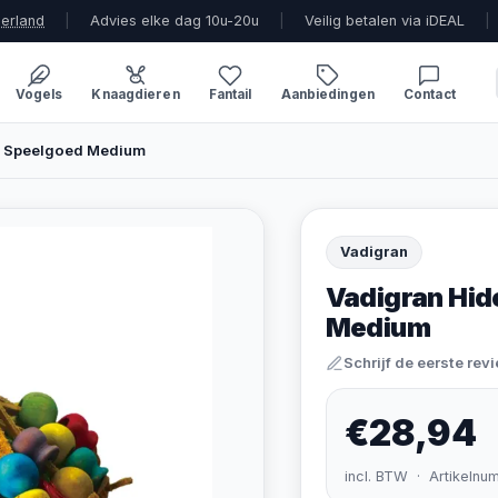
derland
|
Advies elke dag 10u-20u
|
Veilig betalen via iDEAL
|
Vogels
Knaagdieren
Fantail
Aanbiedingen
Contact
l Speelgoed Medium
Vadigran
Vadigran Hi
Medium
Schrijf de eerste rev
€28,94
incl. BTW · Artikelnu