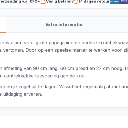
verzending v.a. €70*
Veilig betalen
14 dagen retour
VISA
Bancontact
Extra informatie
ontworpen voor grote papegaaien en andere krombeksnavels
 te vertonen. Door op een speelse manier te werken voor zijn
n afmeting van 90 cm lang, 60 cm breed en 27 cm hoog. He
n aantrekkelijke toevoeging aan de kooi.
an en je vogel uit te dagen. Wissel het regelmatig af met an
e uitdaging ervaren.