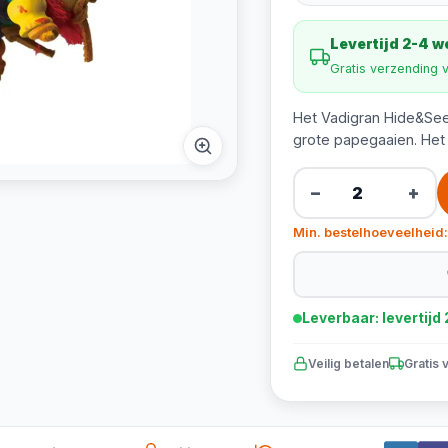
Levertijd 2-4 
Gratis verzending 
Het Vadigran Hide&See
grote papegaaien. Het 
−
+
Min. bestelhoeveelheid:
Leverbaar: levertij
Veilig betalen
Gratis 