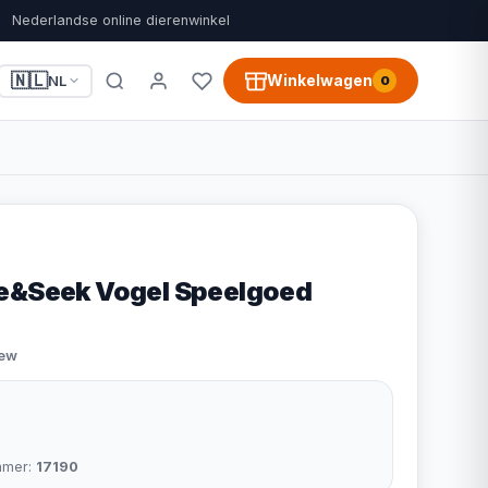
Nederlandse online dierenwinkel
🇳🇱
Winkelwagen
NL
0
de&Seek Vogel Speelgoed
iew
mmer:
17190