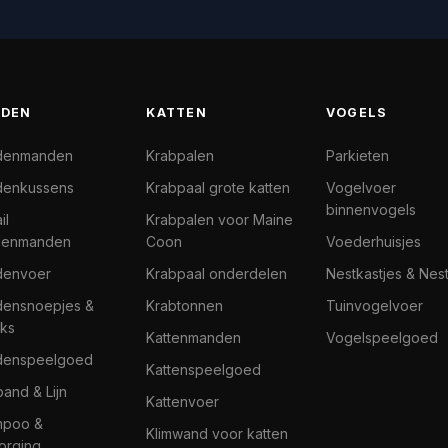
DEN
KATTEN
VOGELS
denmanden
Krabpalen
Parkieten
enkussens
Krabpaal grote katten
Vogelvoer
binnenvogels
il
Krabpalen voor Maine
denmanden
Coon
Voederhuisjes
denvoer
Krabpaal onderdelen
Nestkastjes & Nes
ensnoepjes &
Krabtonnen
Tuinvogelvoer
ks
Kattenmanden
Vogelspeelgoed
denspeelgoed
Kattenspeelgoed
band & Lijn
Kattenvoer
mpoo &
Klimwand voor katten
orging