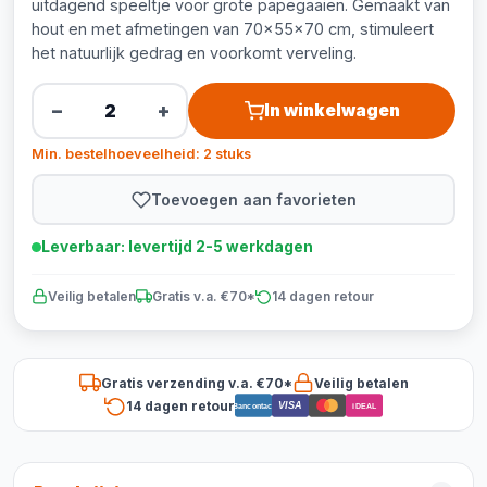
uitdagend speeltje voor grote papegaaien. Gemaakt van
hout en met afmetingen van 70x55x70 cm, stimuleert
het natuurlijk gedrag en voorkomt verveling.
−
+
In winkelwagen
Min. bestelhoeveelheid: 2 stuks
Toevoegen aan favorieten
Leverbaar: levertijd 2-5 werkdagen
Veilig betalen
Gratis v.a. €70*
14 dagen retour
Gratis verzending v.a. €70*
Veilig betalen
14 dagen retour
VISA
Bancontact
iDEAL