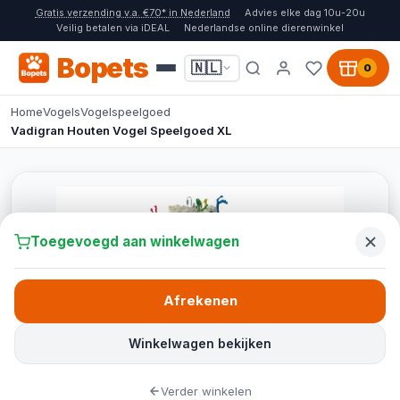
Gratis verzending v.a. €70* in Nederland
Advies elke dag 10u-20u
Veilig betalen via iDEAL
Nederlandse online dierenwinkel
Bopets
🇳🇱
0
Home
Vogels
Vogelspeelgoed
Vadigran Houten Vogel Speelgoed XL
Toegevoegd aan winkelwagen
Afrekenen
Winkelwagen bekijken
Verder winkelen