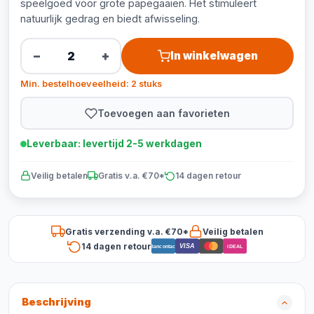
speelgoed voor grote papegaaien. Het stimuleert
natuurlijk gedrag en biedt afwisseling.
−
+
In winkelwagen
Min. bestelhoeveelheid: 2 stuks
Toevoegen aan favorieten
Leverbaar: levertijd 2-5 werkdagen
Veilig betalen
Gratis v.a. €70*
14 dagen retour
Gratis verzending v.a. €70*
Veilig betalen
14 dagen retour
VISA
Bancontact
iDEAL
Beschrijving