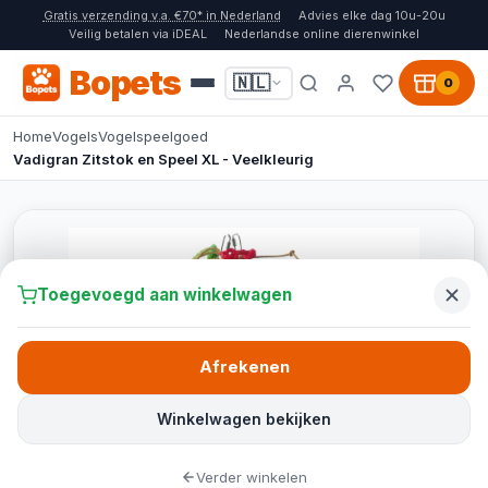
Gratis verzending v.a. €70* in Nederland
Advies elke dag 10u-20u
Veilig betalen via iDEAL
Nederlandse online dierenwinkel
Bopets
🇳🇱
0
Home
Vogels
Vogelspeelgoed
Vadigran Zitstok en Speel XL - Veelkleurig
Toegevoegd aan winkelwagen
Afrekenen
Winkelwagen bekijken
Verder winkelen