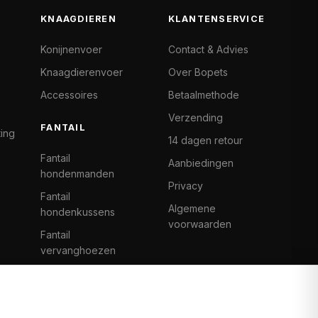
KNAAGDIEREN
KLANTENSERVICE
Konijnenvoer
Contact & Advies
Knaagdierenvoer
Over Bopets
Accessoires
Betaalmethode
Verzending
FANTAIL
ting
14 dagen retour
Fantail
Aanbiedingen
hondenmanden
Privacy
Fantail
Algemene
hondenkussens
voorwaarden
Fantail
vervanghoezen
Cat Climb Fantail