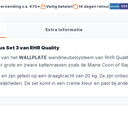
verzending v.a. €70*
Veilig betalen
14 dagen retour
VISA
Bancontact
Extra informatie
s Set 3 van RHR Quality
t van het
WALLPLATE
wandmeubelsysteem van RHR Quality, 
or grote en zware kattenrassen zoals de Maine Coon of Rag
aal en zijn getest op een draagkracht van 20 kg. Ze zijn on
lijkheden. De set komt in een crème kleur en past bij ander