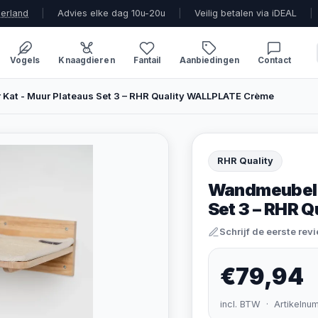
derland
|
Advies elke dag 10u-20u
|
Veilig betalen via iDEAL
|
Vogels
Knaagdieren
Fantail
Aanbiedingen
Contact
Kat - Muur Plateaus Set 3 – RHR Quality WALLPLATE Crème
RHR Quality
Wandmeubel K
Set 3 – RHR 
Schrijf de eerste rev
€79,94
incl. BTW · Artikelnu