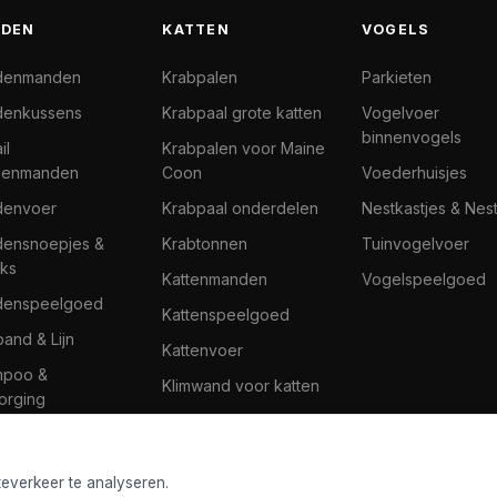
DEN
KATTEN
VOGELS
denmanden
Krabpalen
Parkieten
enkussens
Krabpaal grote katten
Vogelvoer
binnenvogels
il
Krabpalen voor Maine
denmanden
Coon
Voederhuisjes
denvoer
Krabpaal onderdelen
Nestkastjes & Nes
ensnoepjes &
Krabtonnen
Tuinvogelvoer
ks
Kattenmanden
Vogelspeelgoed
denspeelgoed
Kattenspeelgoed
band & Lijn
Kattenvoer
mpoo &
Klimwand voor katten
orging
teverkeer te analyseren.