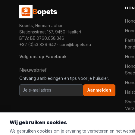
HON
B
opets
Hon
Bopets, Herman Johan
Hond
Stationsstraat 157, 9450 Haaltert
BTW: BE 0760.058.346
Fanta
+32 (0)53 839 642
·
care@bopets.eu
hon
Volg ons op Facebook
Hon
Hond
Nieuwsbrief
Snac
Ontvang aanbiedingen en tips voor je huisdier.
Hon
Aanmelden
Hals
Sha
Verz
Wij gebruiken cookies
We gebruiken cookies om je ervaring te verbeteren en het websi