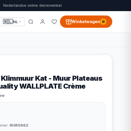
Nederlandse online dierenwinkel
🇳🇱
Winkelwagen
NL
0
limmuur Kat - Muur Plateaus
Quality WALLPLATE Crème
iew
mmer:
RHR0662