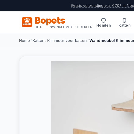
Gratis verzending v.a. €70* in Ne
Bopets
Honden
Katten
DE DIERENWINKEL VOOR IEDEREEN
Home
/
Katten
/
Klimmuur voor katten
/
Wandmeubel Klimmuur 