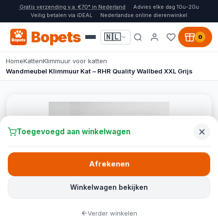
Gratis verzending v.a. €70* in Nederland
Advies elke dag 10u-20u
Veilig betalen via iDEAL
Nederlandse online dierenwinkel
Bopets
🇳🇱
0
Home
Katten
Klimmuur voor katten
Wandmeubel Klimmuur Kat – RHR Quality Wallbed XXL Grijs
Toegevoegd aan winkelwagen
Afrekenen
Winkelwagen bekijken
Verder winkelen