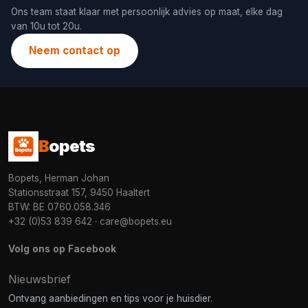
Ons team staat klaar met persoonlijk advies op maat, elke dag
van 10u tot 20u.
Neem contact op
B
opets
Bopets, Herman Johan
Stationsstraat 157, 9450 Haaltert
BTW: BE 0760.058.346
+32 (0)53 839 642
·
care@bopets.eu
Volg ons op Facebook
Nieuwsbrief
Ontvang aanbiedingen en tips voor je huisdier.