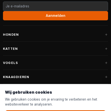
Aanmelden
HONDEN
Hondenmanden
KATTEN
Hondenkussens
Krabpalen
VOGELS
Fantail hondenmanden
Krabpaal grote katten
Hondenvoer
Parkieten
KNAAGDIEREN
Krabpalen voor Maine Coon
Hondensnoepjes & Snacks
Vogelvoer binnenvogels
Krabpaal onderdelen
Konijnenvoer
Wij gebruiken cookies
Hondenspeelgoed
Voederhuisjes
FANTAIL
Krabtonnen
Knaagdierenvoer
We gebruiken cookies om je ervaring te verbeteren en het
Halsband & Lijn
Nestkastjes & Nesting
websiteverkeer te analyseren.
Kattenmanden
Accessoires
Fantail hondenmanden
KLANTENSERVICE
Shampoo & Verzorging