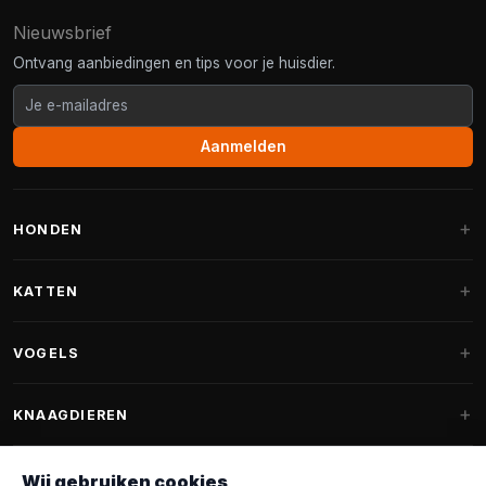
Nieuwsbrief
Ontvang aanbiedingen en tips voor je huisdier.
Aanmelden
HONDEN
Hondenmanden
KATTEN
Hondenkussens
Krabpalen
VOGELS
Fantail hondenmanden
Krabpaal grote katten
Hondenvoer
Parkieten
KNAAGDIEREN
Krabpalen voor Maine Coon
Hondensnoepjes & Snacks
Vogelvoer binnenvogels
Krabpaal onderdelen
Konijnenvoer
Wij gebruiken cookies
Hondenspeelgoed
Voederhuisjes