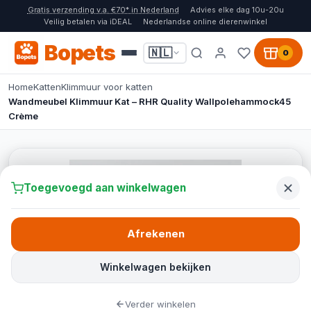
Gratis verzending v.a. €70* in Nederland
Advies elke dag 10u-20u
Veilig betalen via iDEAL
Nederlandse online dierenwinkel
Bopets
🇳🇱
0
Home
Katten
Klimmuur voor katten
Wandmeubel Klimmuur Kat – RHR Quality Wallpolehammock45
Crème
Toegevoegd aan winkelwagen
Afrekenen
Winkelwagen bekijken
Verder winkelen