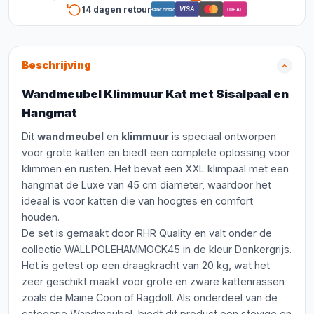
14 dagen retour
VISA
Bancontact
iDEAL
Beschrijving
Wandmeubel Klimmuur Kat met Sisalpaal en
Hangmat
Dit
wandmeubel
en
klimmuur
is speciaal ontworpen
voor grote katten en biedt een complete oplossing voor
klimmen en rusten. Het bevat een XXL klimpaal met een
hangmat de Luxe van 45 cm diameter, waardoor het
ideaal is voor katten die van hoogtes en comfort
houden.
De set is gemaakt door RHR Quality en valt onder de
collectie WALLPOLEHAMMOCK45 in de kleur Donkergrijs.
Het is getest op een draagkracht van 20 kg, wat het
zeer geschikt maakt voor grote en zware kattenrassen
zoals de Maine Coon of Ragdoll. Als onderdeel van de
categorie Wandmeubel, biedt dit product een stevige en