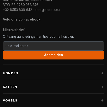
BTW: BE 0760.058.346
+32 (0)53 839 642
·
care@bopets.eu
Volg ons op Facebook
Nieuwsbrief
Ontvang aanbiedingen en tips voor je huisdier.
Aanmelden
HONDEN
Hondenmanden
KATTEN
Hondenkussens
Krabpalen
VOGELS
Fantail hondenmanden
Krabpaal grote katten