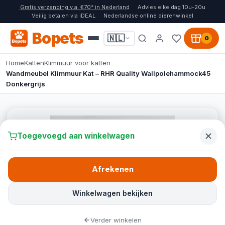
Gratis verzending v.a. €70* in Nederland
Advies elke dag 10u-20u
Veilig betalen via iDEAL
Nederlandse online dierenwinkel
Bopets
🇳🇱
0
Home
Katten
Klimmuur voor katten
Wandmeubel Klimmuur Kat – RHR Quality Wallpolehammock45
Donkergrijs
Toegevoegd aan winkelwagen
Afrekenen
Winkelwagen bekijken
Verder winkelen