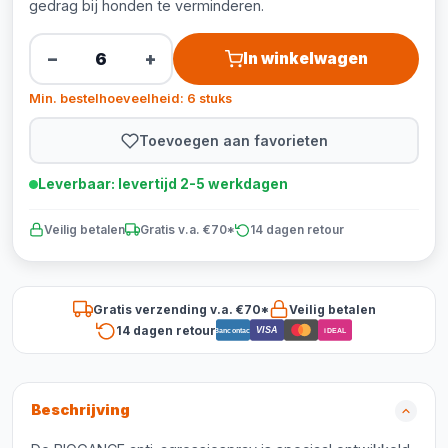
gedrag bij honden te verminderen.
−
+
In winkelwagen
Min. bestelhoeveelheid: 6 stuks
Toevoegen aan favorieten
Leverbaar: levertijd 2-5 werkdagen
Veilig betalen
Gratis v.a. €70*
14 dagen retour
Gratis verzending v.a. €70*
Veilig betalen
14 dagen retour
VISA
Bancontact
iDEAL
Beschrijving