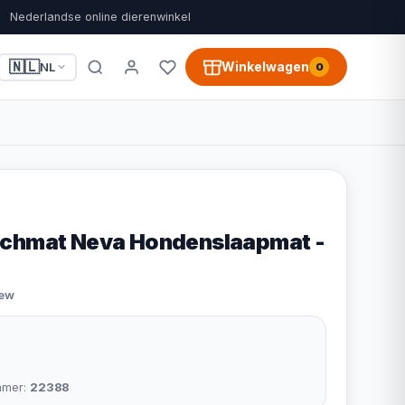
Nederlandse online dierenwinkel
🇳🇱
Winkelwagen
NL
0
nchmat Neva Hondenslaapmat -
iew
mmer:
22388