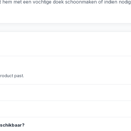
t hem met een vochtige doek schoonmaken of indien nodig 
product past.
eschikbaar?