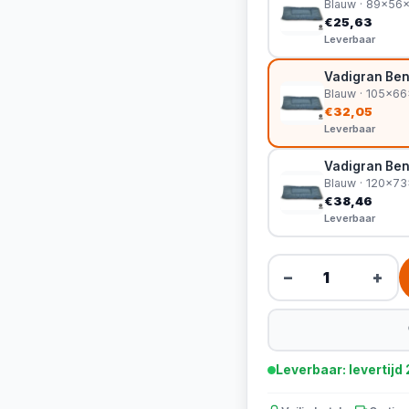
Blauw · 89x56
€25,63
Leverbaar
Vadigran Be
Blauw · 105x6
€32,05
Leverbaar
Vadigran Be
Blauw · 120x7
€38,46
Leverbaar
−
+
Leverbaar: levertij