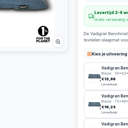
Levertijd 2-4 
Gratis verzending 
De Vadigran Benchmat 
textielen slaapmat voo
Kies je uitvoering
Vadigran Be
Blauw · 59x42
€13,88
Leverbaar
Vadigran Be
Blauw · 75x48
€19,23
Leverbaar
Vadigran Be