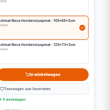
x3cm
nchmat Neva Hondenslaapmat - 105x66x3cm
6x3cm
nchmat Neva Hondenslaapmat - 120x73x3cm
3x3cm
In winkelwagen
Toevoegen aan favorieten
d 2-5 werkdagen