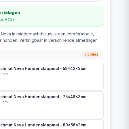
werkdagen
v.a. €70*
Neva in middernachtblauw is een comfortabele,
r honden. Verkrijgbaar in verschillende afmetingen.
5 opties
nchmat Neva Hondenslaapmat - 59x42x3cm
x3cm
nchmat Neva Hondenslaapmat - 75x48x3cm
x3cm
nchmat Neva Hondenslaapmat - 89x56x3cm