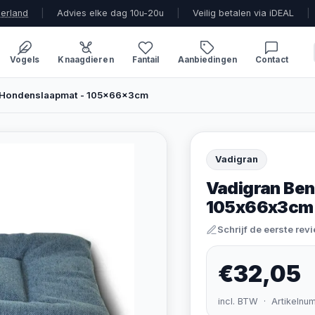
derland
|
Advies elke dag 10u-20u
|
Veilig betalen via iDEAL
|
Vogels
Knaagdieren
Fantail
Aanbiedingen
Contact
 Hondenslaapmat - 105x66x3cm
Vadigran
Vadigran Be
105x66x3cm
Schrijf de eerste rev
€32,05
incl. BTW · Artikelnu