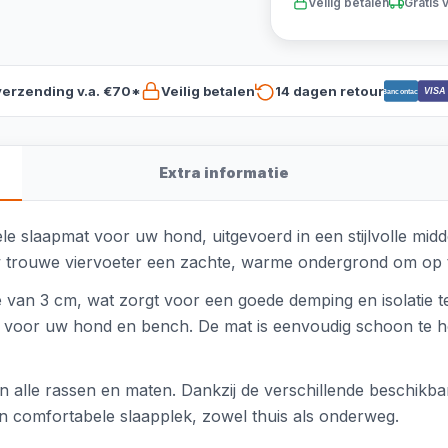
Veilig betalen
Gratis 
verzending v.a. €70*
Veilig betalen
14 dagen retour
VISA
Bancontact
Extra informatie
 slaapmat voor uw hond, uitgevoerd in een stijlvolle midd
uw trouwe viervoeter een zachte, warme ondergrond om op t
te van 3 cm, wat zorgt voor een goede demping en isolatie 
ezen voor uw hond en bench. De mat is eenvoudig schoon te
 alle rassen en maten. Dankzij de verschillende beschikb
n comfortabele slaapplek, zowel thuis als onderweg.