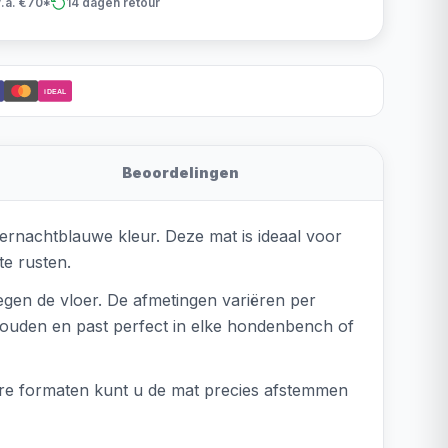
v.a. €70*
14 dagen retour
iDEAL
Beoordelingen
ernachtblauwe kleur. Deze mat is ideaal voor
e rusten.
tegen de vloer. De afmetingen variëren per
 houden en past perfect in elke hondenbench of
are formaten kunt u de mat precies afstemmen