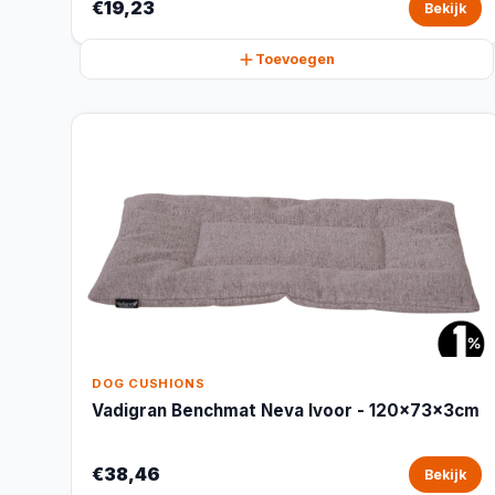
€19,23
Bekijk
Toevoegen
DOG CUSHIONS
Vadigran Benchmat Neva Ivoor - 120x73x3cm
€38,46
Bekijk