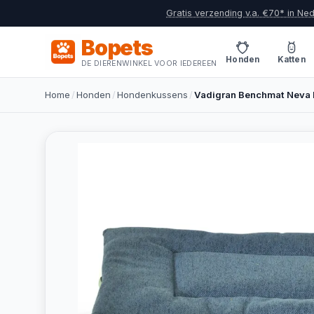
Gratis verzending v.a. €70* in Ne
Bopets
Honden
Katten
DE DIERENWINKEL VOOR IEDEREEN
Home
/
Honden
/
Hondenkussens
/
Vadigran Benchmat Neva