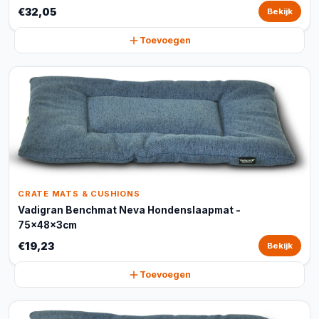
€32,05
Bekijk
Toevoegen
CRATE MATS & CUSHIONS
Vadigran Benchmat Neva Hondenslaapmat -
75x48x3cm
€19,23
Bekijk
Toevoegen