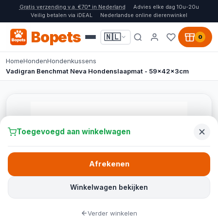
Gratis verzending v.a. €70* in Nederland
Advies elke dag 10u-20u
Veilig betalen via iDEAL
Nederlandse online dierenwinkel
Bopets
🇳🇱
0
Home
Honden
Hondenkussens
Vadigran Benchmat Neva Hondenslaapmat - 59x42x3cm
Toegevoegd aan winkelwagen
Afrekenen
Winkelwagen bekijken
Verder winkelen