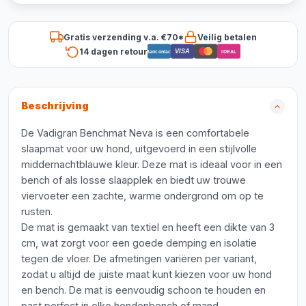
Gratis verzending v.a. €70*
Veilig betalen
14 dagen retour
VISA
Bancontact
iDEAL
Beschrijving
De Vadigran Benchmat Neva is een comfortabele
slaapmat voor uw hond, uitgevoerd in een stijlvolle
middernachtblauwe kleur. Deze mat is ideaal voor in een
bench of als losse slaapplek en biedt uw trouwe
viervoeter een zachte, warme ondergrond om op te
rusten.
De mat is gemaakt van textiel en heeft een dikte van 3
cm, wat zorgt voor een goede demping en isolatie
tegen de vloer. De afmetingen variëren per variant,
zodat u altijd de juiste maat kunt kiezen voor uw hond
en bench. De mat is eenvoudig schoon te houden en
past perfect in elke hondenbench of mand.