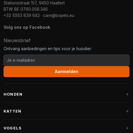
Stationsstraat 157, 9450 Haaltert
BTW: BE 0760.058.346
+32 (0)53 839 642
·
care@bopets.eu
Volg ons op Facebook
Nieuwsbrief
Ontvang aanbiedingen en tips voor je huisdier.
Aanmelden
HONDEN
Hondenmanden
KATTEN
Hondenkussens
Krabpalen
VOGELS
Fantail hondenmanden