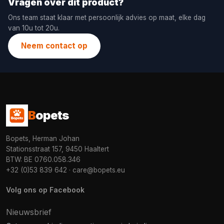
Vragen over dit product?
Ons team staat klaar met persoonlijk advies op maat, elke dag
van 10u tot 20u.
Neem contact op
B
opets
Bopets, Herman Johan
Stationsstraat 157, 9450 Haaltert
BTW: BE 0760.058.346
+32 (0)53 839 642
·
care@bopets.eu
Volg ons op Facebook
Nieuwsbrief