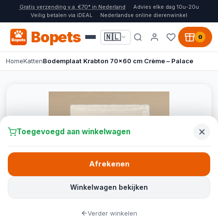
Gratis verzending v.a. €70* in Nederland
Advies elke dag 10u-20u
Veilig betalen via iDEAL
Nederlandse online dierenwinkel
Bopets
🇳🇱
0
Home
Katten
Bodemplaat Krabton 70x60 cm Crème – Palace
Toegevoegd aan winkelwagen
Afrekenen
Winkelwagen bekijken
Verder winkelen