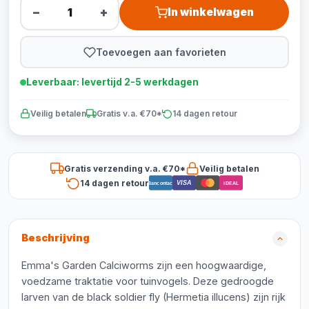
−
+
In winkelwagen
Toevoegen aan favorieten
Leverbaar: levertijd 2-5 werkdagen
Veilig betalen
Gratis v.a. €70*
14 dagen retour
Gratis verzending v.a. €70*
Veilig betalen
14 dagen retour
VISA
Bancontact
iDEAL
Beschrijving
Emma's Garden Calciworms zijn een hoogwaardige,
voedzame traktatie voor tuinvogels. Deze gedroogde
larven van de black soldier fly (Hermetia illucens) zijn rijk