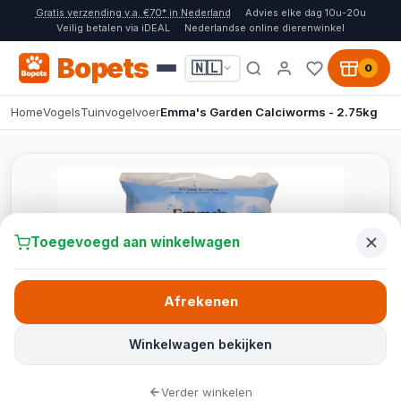
Gratis verzending v.a. €70* in Nederland
Advies elke dag 10u-20u
Veilig betalen via iDEAL
Nederlandse online dierenwinkel
Bopets
🇳🇱
0
Home
Vogels
Tuinvogelvoer
Emma's Garden Calciworms - 2.75kg
Toegevoegd aan winkelwagen
Afrekenen
Winkelwagen bekijken
Verder winkelen