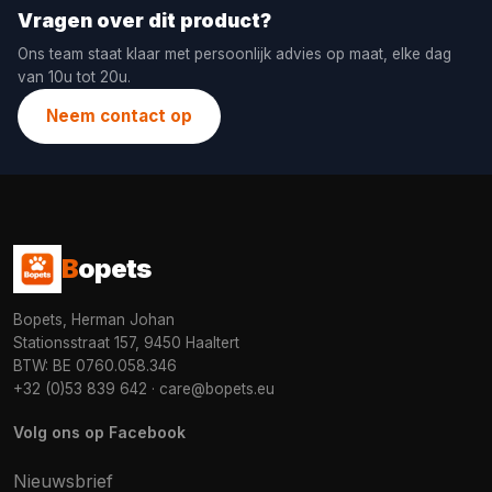
Vragen over dit product?
Ons team staat klaar met persoonlijk advies op maat, elke dag
van 10u tot 20u.
Neem contact op
B
opets
Bopets, Herman Johan
Stationsstraat 157, 9450 Haaltert
BTW: BE 0760.058.346
+32 (0)53 839 642
·
care@bopets.eu
Volg ons op Facebook
Nieuwsbrief