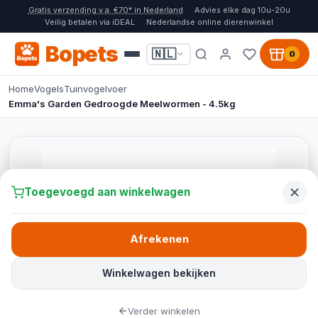
Gratis verzending v.a. €70* in Nederland
Advies elke dag 10u-20u
Veilig betalen via iDEAL
Nederlandse online dierenwinkel
Bopets
🇳🇱
0
Home
Vogels
Tuinvogelvoer
Emma's Garden Gedroogde Meelwormen - 4.5kg
Toegevoegd aan winkelwagen
Afrekenen
Winkelwagen bekijken
Verder winkelen