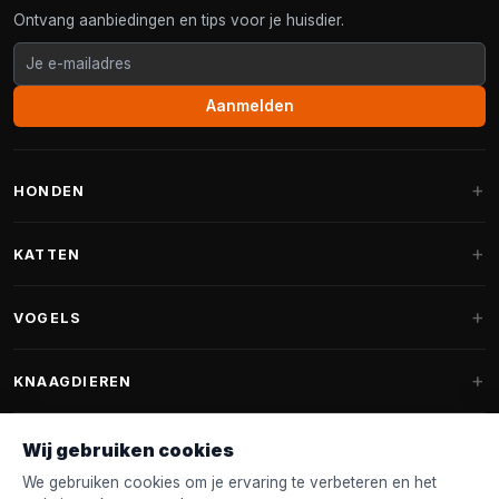
Ontvang aanbiedingen en tips voor je huisdier.
Aanmelden
HONDEN
Hondenmanden
KATTEN
Hondenkussens
Krabpalen
VOGELS
Fantail hondenmanden
Krabpaal grote katten
Hondenvoer
Parkieten
KNAAGDIEREN
Krabpalen voor Maine Coon
Hondensnoepjes & Snacks
Vogelvoer binnenvogels
Krabpaal onderdelen
Konijnenvoer
Wij gebruiken cookies
Hondenspeelgoed
Voederhuisjes
FANTAIL
Krabtonnen
Knaagdierenvoer
We gebruiken cookies om je ervaring te verbeteren en het
Halsband & Lijn
Nestkastjes & Nesting