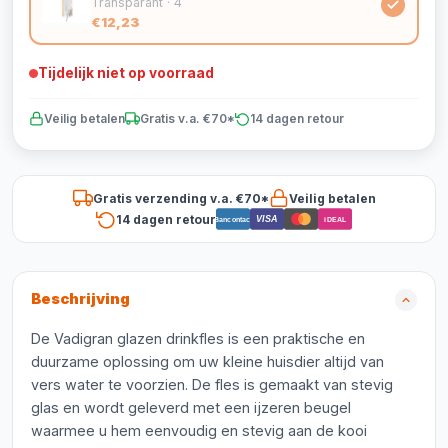
Transparant · 4
€12,23
Tijdelijk niet op voorraad
Veilig betalen
Gratis v.a. €70*
14 dagen retour
Gratis verzending v.a. €70*
Veilig betalen
14 dagen retour
VISA
Bancontact
iDEAL
Beschrijving
De Vadigran glazen drinkfles is een praktische en
duurzame oplossing om uw kleine huisdier altijd van
vers water te voorzien. De fles is gemaakt van stevig
glas en wordt geleverd met een ijzeren beugel
waarmee u hem eenvoudig en stevig aan de kooi