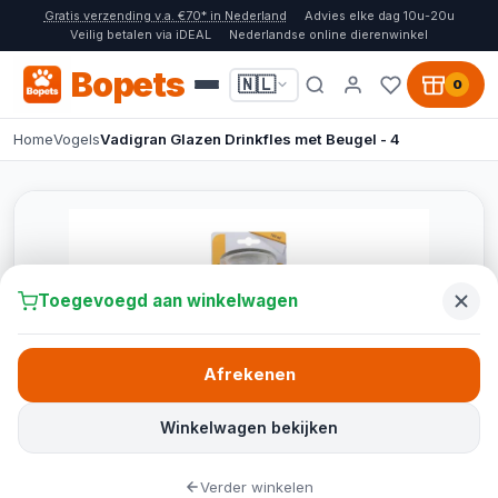
Gratis verzending v.a. €70* in Nederland
Advies elke dag 10u-20u
Veilig betalen via iDEAL
Nederlandse online dierenwinkel
Bopets
🇳🇱
0
Home
Vogels
Vadigran Glazen Drinkfles met Beugel - 4
Toegevoegd aan winkelwagen
Afrekenen
Winkelwagen bekijken
Verder winkelen