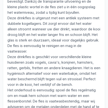
bevestigt. Dankzij de transparante uitvoering en de
kleine plastic wortel in de fles ziet u in één oogopslag
het waterniveau, zodat u tijdig kunt bijvullen.
Deze drinkfles is uitgerust met een antilek systeem met
dubbele kogellagers. Dit zorgt ervoor dat het water
alleen stroomt wanneer uw dier drinkt, waardoor de kooi
droog blijft en het water langer fris en schoon blijft. Het
glas is sterk en duurzaam, ideaal voor dagelijks gebruik.
De fles is eenvoudig te reinigen en mag in de
vaatwasser.
Deze drinkfles is geschikt voor verschillende kleine
huisdieren zoals vogels, cavia's, konijnen, hamsters,
ratten, gerbils, fretten en andere knaagdieren. Het is een
hygiënisch alternatief voor een waterbakje, omdat het
water beschermd blijft tegen vuil en strooisel. Perfect
voor in de kooi, het verblijf of de bench.
Het onderhoud is eenvoudig: spoel de fles regelmatig
om en maak hem schoon met warm water en een
flessenborstel. De fles is vaatwasbestendig, maar wij
adviseren om de metalen onderdelen met de hand af te