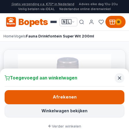
Gratis verzending v.a. €70* in Nederland
Advies elke dag 10u-20u
Veilig betalen via iDEAL
Nederlandse online dierenwinkel
Bopets
🇳🇱
0
Home
Vogels
Fauna Drinkfontein Super Wit 200ml
Toegevoegd aan winkelwagen
Afrekenen
Winkelwagen bekijken
Verder winkelen