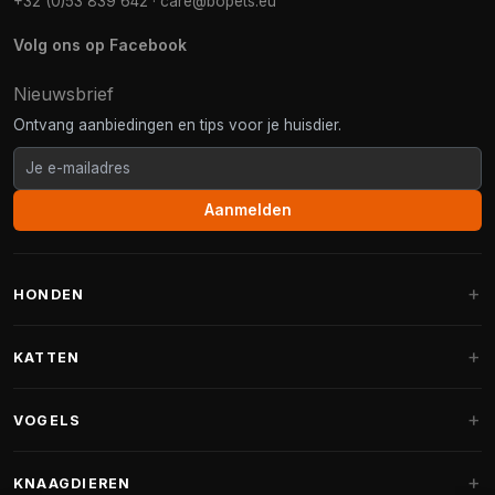
+32 (0)53 839 642
·
care@bopets.eu
Volg ons op Facebook
Nieuwsbrief
Ontvang aanbiedingen en tips voor je huisdier.
Aanmelden
HONDEN
Hondenmanden
KATTEN
Hondenkussens
Krabpalen
VOGELS
Fantail hondenmanden
Krabpaal grote katten
Hondenvoer
Parkieten
KNAAGDIEREN
Krabpalen voor Maine Coon