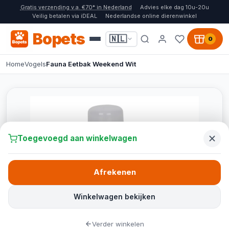
Gratis verzending v.a. €70* in Nederland
Advies elke dag 10u-20u
Veilig betalen via iDEAL
Nederlandse online dierenwinkel
Bopets
🇳🇱
0
Home
Vogels
Fauna Eetbak Weekend Wit
Toegevoegd aan winkelwagen
Afrekenen
Winkelwagen bekijken
Verder winkelen