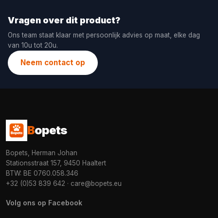
Vragen over dit product?
Ons team staat klaar met persoonlijk advies op maat, elke dag
van 10u tot 20u.
Neem contact op
B
opets
Bopets, Herman Johan
Stationsstraat 157, 9450 Haaltert
BTW: BE 0760.058.346
+32 (0)53 839 642
·
care@bopets.eu
Volg ons op Facebook