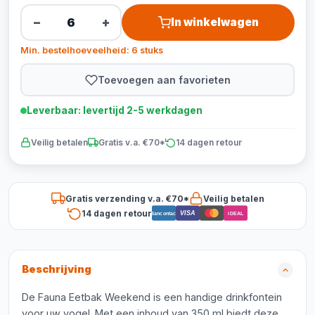
−
+
In winkelwagen
Min. bestelhoeveelheid: 6 stuks
Toevoegen aan favorieten
Leverbaar: levertijd 2-5 werkdagen
Veilig betalen
Gratis v.a. €70*
14 dagen retour
Gratis verzending v.a. €70*
Veilig betalen
14 dagen retour
VISA
Bancontact
iDEAL
Beschrijving
De Fauna Eetbak Weekend is een handige drinkfontein
voor uw vogel. Met een inhoud van 350 ml biedt deze