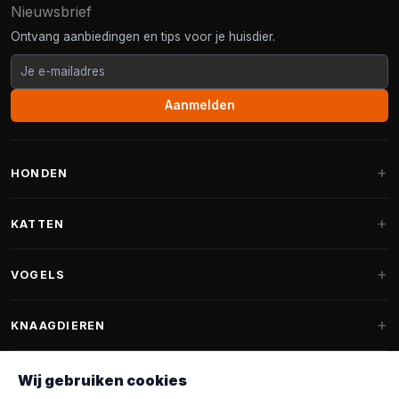
Nieuwsbrief
Ontvang aanbiedingen en tips voor je huisdier.
Aanmelden
HONDEN
Hondenmanden
KATTEN
Hondenkussens
Krabpalen
VOGELS
Fantail hondenmanden
Krabpaal grote katten
Hondenvoer
Parkieten
KNAAGDIEREN
Krabpalen voor Maine Coon
Hondensnoepjes & Snacks
Vogelvoer binnenvogels
Krabpaal onderdelen
Konijnenvoer
Wij gebruiken cookies
Hondenspeelgoed
Voederhuisjes
FANTAIL
Krabtonnen