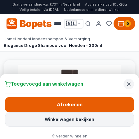
Gratis verzending v.a. €70* in Nederland
Advies elke dag 10u-20u
Veilig betalen via iDEAL
Nederlandse online dierenwinkel
Bopets
🇳🇱
0
Home
Honden
Hondenshampoo & Verzorging
Biogance Droge Shampoo voor Honden - 300ml
Toegevoegd aan winkelwagen
Afrekenen
Winkelwagen bekijken
Verder winkelen