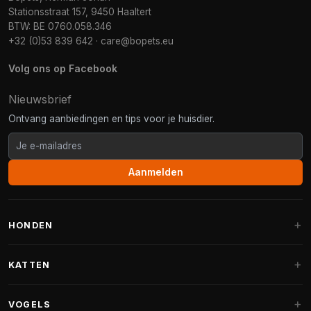
Stationsstraat 157, 9450 Haaltert
BTW: BE 0760.058.346
+32 (0)53 839 642
·
care@bopets.eu
Volg ons op Facebook
Nieuwsbrief
Ontvang aanbiedingen en tips voor je huisdier.
Aanmelden
HONDEN
Hondenmanden
KATTEN
Hondenkussens
Krabpalen
VOGELS
Fantail hondenmanden