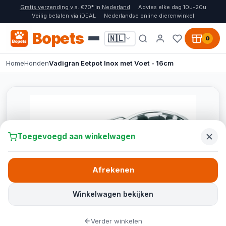
Gratis verzending v.a. €70* in Nederland
Advies elke dag 10u-20u
Veilig betalen via iDEAL
Nederlandse online dierenwinkel
Bopets
🇳🇱
0
Home
Honden
Vadigran Eetpot Inox met Voet - 16cm
Toegevoegd aan winkelwagen
Afrekenen
Winkelwagen bekijken
Verder winkelen