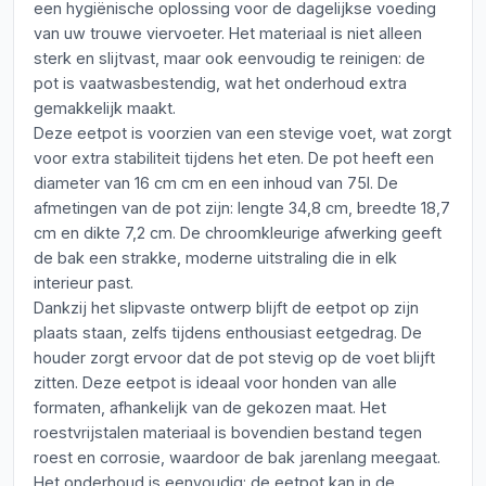
een hygiënische oplossing voor de dagelijkse voeding
van uw trouwe viervoeter. Het materiaal is niet alleen
sterk en slijtvast, maar ook eenvoudig te reinigen: de
pot is vaatwasbestendig, wat het onderhoud extra
gemakkelijk maakt.
Deze eetpot is voorzien van een stevige voet, wat zorgt
voor extra stabiliteit tijdens het eten. De pot heeft een
diameter van 16 cm cm en een inhoud van 75l. De
afmetingen van de pot zijn: lengte 34,8 cm, breedte 18,7
cm en dikte 7,2 cm. De chroomkleurige afwerking geeft
de bak een strakke, moderne uitstraling die in elk
interieur past.
Dankzij het slipvaste ontwerp blijft de eetpot op zijn
plaats staan, zelfs tijdens enthousiast eetgedrag. De
houder zorgt ervoor dat de pot stevig op de voet blijft
zitten. Deze eetpot is ideaal voor honden van alle
formaten, afhankelijk van de gekozen maat. Het
roestvrijstalen materiaal is bovendien bestand tegen
roest en corrosie, waardoor de bak jarenlang meegaat.
Het onderhoud is eenvoudig: de eetpot kan in de