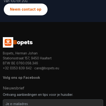
van 10u tot 20u.
Neem contact op
B
opets
Bopets, Herman Johan
Stationsstraat 157, 9450 Haaltert
BTW: BE 0760.058.346
+32 (0)53 839 642
·
care@bopets.eu
Volg ons op Facebook
Nieuwsbrief
Ontvang aanbiedingen en tips voor je huisdier.