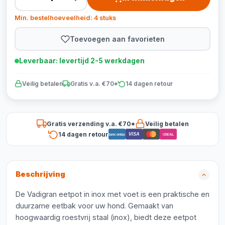
Min. bestelhoeveelheid: 4 stuks
Toevoegen aan favorieten
Leverbaar: levertijd 2-5 werkdagen
Veilig betalen
Gratis v.a. €70*
14 dagen retour
Gratis verzending v.a. €70*
Veilig betalen
14 dagen retour
VISA
Bancontact
iDEAL
Beschrijving
De Vadigran eetpot in inox met voet is een praktische en
duurzame eetbak voor uw hond. Gemaakt van
hoogwaardig roestvrij staal (inox), biedt deze eetpot