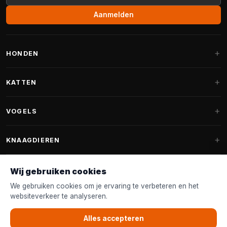
Aanmelden
HONDEN
Hondenmanden
KATTEN
Hondenkussens
Krabpalen
VOGELS
Fantail hondenmanden
Krabpaal grote katten
Hondenvoer
Parkieten
KNAAGDIEREN
Krabpalen voor Maine Coon
Hondensnoepjes & Snacks
Vogelvoer binnenvogels
Krabpaal onderdelen
Konijnenvoer
Wij gebruiken cookies
Hondenspeelgoed
Voederhuisjes
FANTAIL
Krabtonnen
Knaagdierenvoer
We gebruiken cookies om je ervaring te verbeteren en het
Halsband & Lijn
Nestkastjes & Nesting
websiteverkeer te analyseren.
Kattenmanden
Accessoires
Fantail hondenmanden
KLANTENSERVICE
Shampoo & Verzorging
Tuinvogelvoer
Kattenspeelgoed
Alles accepteren
Fantail hondenkussens