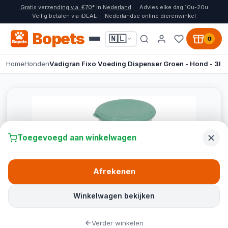
Gratis verzending v.a. €70* in Nederland
Advies elke dag 10u-20u
Veilig betalen via iDEAL
Nederlandse online dierenwinkel
Bopets
🇳🇱
0
Home
Honden
Vadigran Fixo Voeding Dispenser Groen - Hond - 3l
Toegevoegd aan winkelwagen
Afrekenen
Winkelwagen bekijken
Verder winkelen