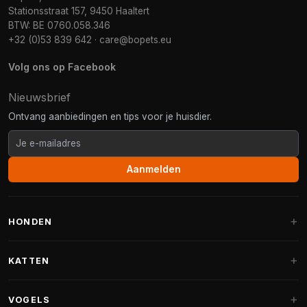
Stationsstraat 157, 9450 Haaltert
BTW: BE 0760.058.346
+32 (0)53 839 642
·
care@bopets.eu
Volg ons op Facebook
Nieuwsbrief
Ontvang aanbiedingen en tips voor je huisdier.
Aanmelden
HONDEN
Hondenmanden
KATTEN
Hondenkussens
Krabpalen
VOGELS
Fantail hondenmanden