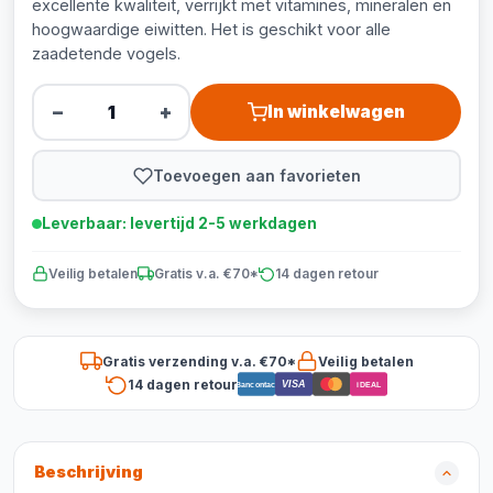
excellente kwaliteit, verrijkt met vitamines, mineralen en
hoogwaardige eiwitten. Het is geschikt voor alle
zaadetende vogels.
−
+
In winkelwagen
Toevoegen aan favorieten
Leverbaar: levertijd 2-5 werkdagen
Veilig betalen
Gratis v.a. €70*
14 dagen retour
Gratis verzending v.a. €70*
Veilig betalen
14 dagen retour
VISA
Bancontact
iDEAL
Beschrijving