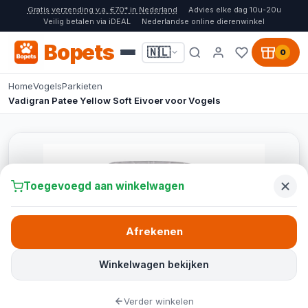
Gratis verzending v.a. €70* in Nederland
Advies elke dag 10u-20u
Veilig betalen via iDEAL
Nederlandse online dierenwinkel
Bopets
🇳🇱
0
Home
Vogels
Parkieten
Vadigran Patee Yellow Soft Eivoer voor Vogels
Toegevoegd aan winkelwagen
Afrekenen
Winkelwagen bekijken
Verder winkelen