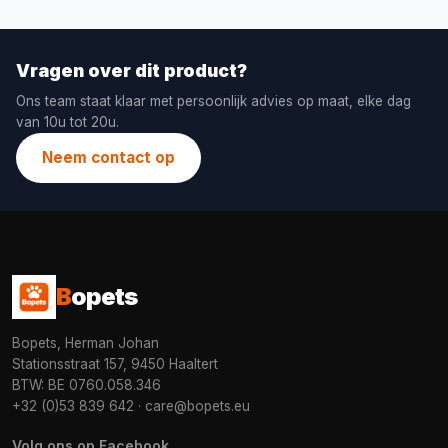
Vragen over dit product?
Ons team staat klaar met persoonlijk advies op maat, elke dag
van 10u tot 20u.
Neem contact op
B
opets
Bopets, Herman Johan
Stationsstraat 157, 9450 Haaltert
BTW: BE 0760.058.346
+32 (0)53 839 642
·
care@bopets.eu
Volg ons op Facebook