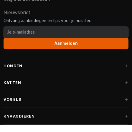
Nieuwsbrief
Ontvang aanbiedingen en tips voor je huisdier.
Aanmelden
HONDEN
Hondenmanden
KATTEN
Hondenkussens
Krabpalen
VOGELS
Fantail hondenmanden
Krabpaal grote katten
Hondenvoer
Parkieten
KNAAGDIEREN
Krabpalen voor Maine Coon
Hondensnoepjes & Snacks
Vogelvoer binnenvogels
Krabpaal onderdelen
Konijnenvoer