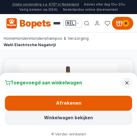
Gratis verzending v.a. €70* in Nederland
Advies elke dag 10u-20u
Veilig betalen via iDEAL
Nederlandse online dierenwinkel
Bopets
🇳🇱
0
Home
Honden
Hondenshampoo & Verzorging
Wahl Electrische Nagelvijl
Toegevoegd aan winkelwagen
Afrekenen
Winkelwagen bekijken
Verder winkelen