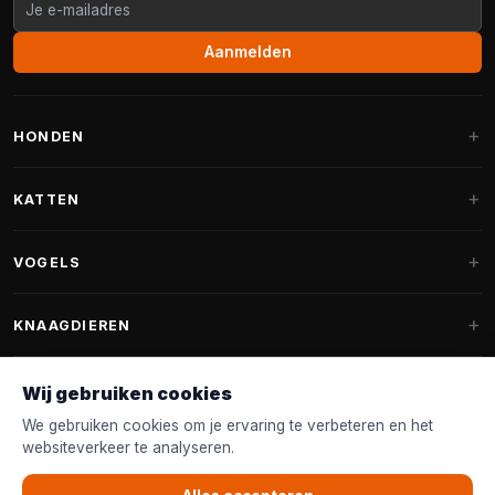
Aanmelden
HONDEN
Hondenmanden
KATTEN
Hondenkussens
Krabpalen
VOGELS
Fantail hondenmanden
Krabpaal grote katten
Hondenvoer
Parkieten
KNAAGDIEREN
Krabpalen voor Maine Coon
Hondensnoepjes & Snacks
Vogelvoer binnenvogels
Krabpaal onderdelen
Konijnenvoer
Wij gebruiken cookies
Hondenspeelgoed
Voederhuisjes
FANTAIL
Krabtonnen
Knaagdierenvoer
We gebruiken cookies om je ervaring te verbeteren en het
Halsband & Lijn
Nestkastjes & Nesting
websiteverkeer te analyseren.
Kattenmanden
Accessoires
Fantail hondenmanden
KLANTENSERVICE
Shampoo & Verzorging
Tuinvogelvoer