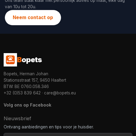
Ons team staat klaar met persoonlijk advies op maat, elke dag
van 10u tot 20u.
Neem contact op
B
opets
Bopets, Herman Johan
Stationsstraat 157, 9450 Haaltert
BTW: BE 0760.058.346
+32 (0)53 839 642
·
care@bopets.eu
Volg ons op Facebook
Nieuwsbrief
Ontvang aanbiedingen en tips voor je huisdier.