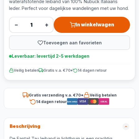
waterafstotende leiband van 100% Nubuck Italiaans
leder. Perfect voor dagelijkse wandelingen met uw hond.
−
+
In winkelwagen
Toevoegen aan favorieten
Leverbaar: levertijd 2-5 werkdagen
Veilig betalen
Gratis v.a. €70*
14 dagen retour
Gratis verzending v.a. €70*
Veilig betalen
14 dagen retour
VISA
Bancontact
iDEAL
Beschrijving
De Fantail Tau leiband in lichtbruin is een prachtig