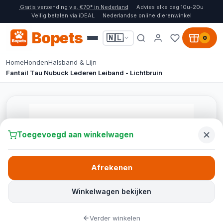
Gratis verzending v.a. €70* in Nederland
Advies elke dag 10u-20u
Veilig betalen via iDEAL
Nederlandse online dierenwinkel
Bopets
🇳🇱
0
Home
Honden
Halsband & Lijn
Fantail Tau Nubuck Lederen Leiband - Lichtbruin
Toegevoegd aan winkelwagen
Afrekenen
Winkelwagen bekijken
Verder winkelen