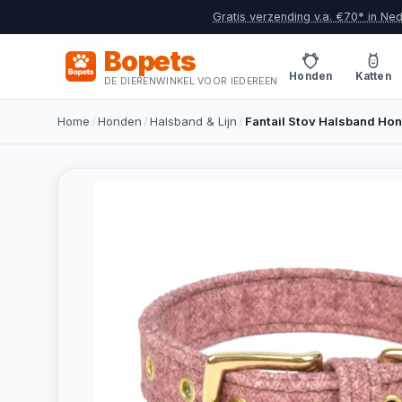
Gratis verzending v.a. €70* in Ne
Bopets
Honden
Katten
DE DIERENWINKEL VOOR IEDEREEN
Home
/
Honden
/
Halsband & Lijn
/
Fantail Stov Halsband Hon