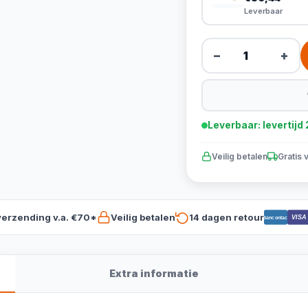
Leverbaar
−
+
Leverbaar: levertij
Veilig betalen
Gratis 
verzending v.a. €70*
Veilig betalen
14 dagen retour
VISA
Bancontact
Extra informatie