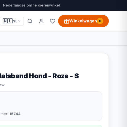
Nederlandse online dierenwinkel
🇳🇱
Winkelwagen
NL
0
Halsband Hond - Roze - S
iew
mmer:
15744