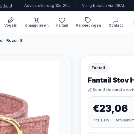
derland
|
Advies elke dag 10u-20u
|
Veilig betalen via iDEAL
|
Vogels
Knaagdieren
Fantail
Aanbiedingen
Contact
d - Roze - S
Fantail
Fantail Stov 
Schrijf de eerste rev
€23,06
incl. BTW · Artikelnu