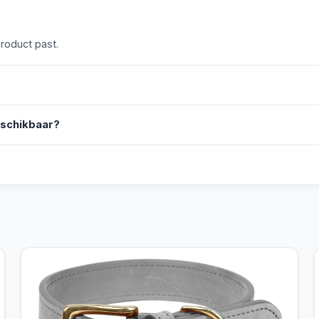
product past.
eschikbaar?