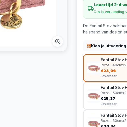
Levertijd 2-4 
Gratis verzending 
De Fantail Stov halsb
halsband van design st
Kies je uitvoering
Fantail Stov 
Roze · 40cmx
€23,06
Leverbaar
Fantail Stov 
Roze · 50cmx
€25,37
Leverbaar
Fantail Stov 
Roze · 30cmx
€30,44