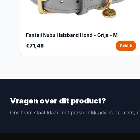
Fantail Nubu Halsband Hond - Grijs - M
€71,48
Bekijk
Vragen over dit product?
Ons team staat klaar met persoonlijk advies op maat, e