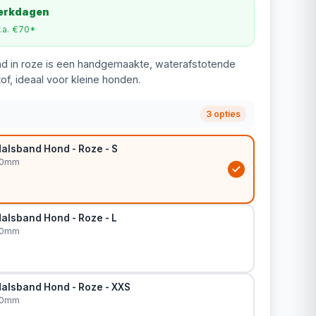
werkdagen
v.a. €70*
and in roze is een handgemaakte, waterafstotende
of, ideaal voor kleine honden.
3 opties
Halsband Hond - Roze - S
20mm
Halsband Hond - Roze - L
20mm
Halsband Hond - Roze - XXS
20mm