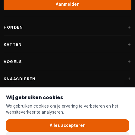
Aanmelden
HONDEN
Hondenmanden
KATTEN
Hondenkussens
Krabpalen
VOGELS
Fantail hondenmanden
Krabpaal grote katten
Hondenvoer
Parkieten
KNAAGDIEREN
Krabpalen voor Maine Coon
Hondensnoepjes & Snacks
Vogelvoer binnenvogels
Krabpaal onderdelen
Konijnenvoer
Wij gebruiken cookies
Hondenspeelgoed
Voederhuisjes
FANTAIL
Krabtonnen
Knaagdierenvoer
We gebruiken cookies om je ervaring te verbeteren en het
Halsband & Lijn
Nestkastjes & Nesting
websiteverkeer te analyseren.
Kattenmanden
Accessoires
Fantail hondenmanden
KLANTENSERVICE
Shampoo & Verzorging
Tuinvogelvoer
Kattenspeelgoed
Alles accepteren
Fantail hondenkussens
Vogelspeelgoed
Contact & Advies