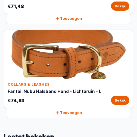
€71,48
Bekijk
Toevoegen
COLLARS & LEASHES
Fantail Nubu Halsband Hond - Lichtbruin - L
€74,93
Bekijk
Toevoegen
Laatst bekeken