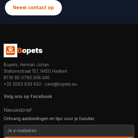
Neem contact op
B
opets
Bopets, Herman Johan
Stationsstraat 157, 9450 Haaltert
BTW: BE 0760.058.346
+32 (0)53 839 642
·
care@bopets.eu
Volg ons op Facebook
Nieuwsbrief
Ontvang aanbiedingen en tips voor je huisdier.