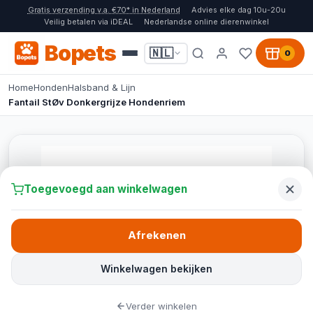
Gratis verzending v.a. €70* in Nederland
Advies elke dag 10u-20u
Veilig betalen via iDEAL
Nederlandse online dierenwinkel
Bopets
🇳🇱
0
Home
Honden
Halsband & Lijn
Fantail StØv Donkergrijze Hondenriem
Toegevoegd aan winkelwagen
Afrekenen
Winkelwagen bekijken
Verder winkelen