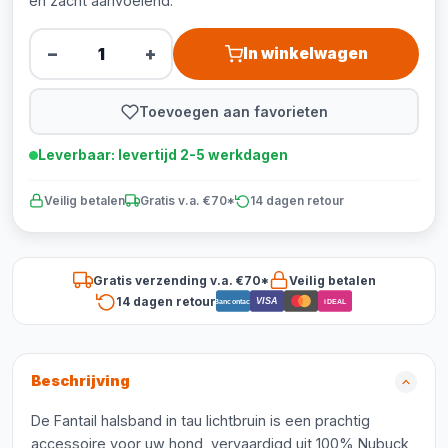
en zacht aanvoelend.
−
+
In winkelwagen
Toevoegen aan favorieten
Leverbaar: levertijd 2-5 werkdagen
Veilig betalen
Gratis v.a. €70*
14 dagen retour
Gratis verzending v.a. €70*
Veilig betalen
14 dagen retour
VISA
Bancontact
iDEAL
Beschrijving
De Fantail halsband in tau lichtbruin is een prachtig
accessoire voor uw hond, vervaardigd uit 100% Nubuck