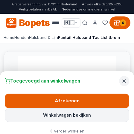
Gratis verzending v.a. €70* in Nederland
Advies elke dag 10u-20u
Veilig betalen via iDEAL
Nederlandse online dierenwinkel
Bopets
🇳🇱
0
Home
Honden
Halsband & Lijn
Fantail Halsband Tau Lichtbruin
Toegevoegd aan winkelwagen
Afrekenen
Winkelwagen bekijken
Verder winkelen