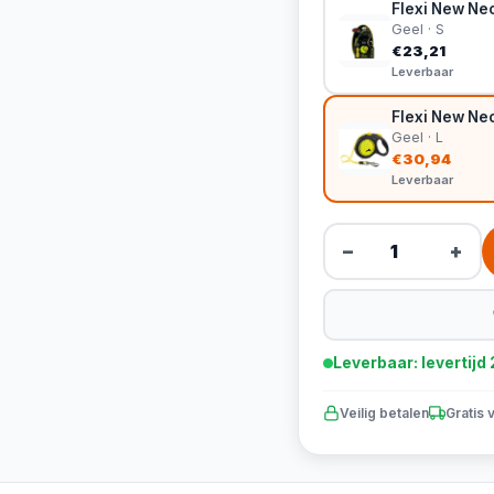
Flexi New Neo
Geel · S
€23,21
Leverbaar
Flexi New Neon
Geel · L
€30,94
Leverbaar
−
+
Leverbaar: levertij
Veilig betalen
Gratis 