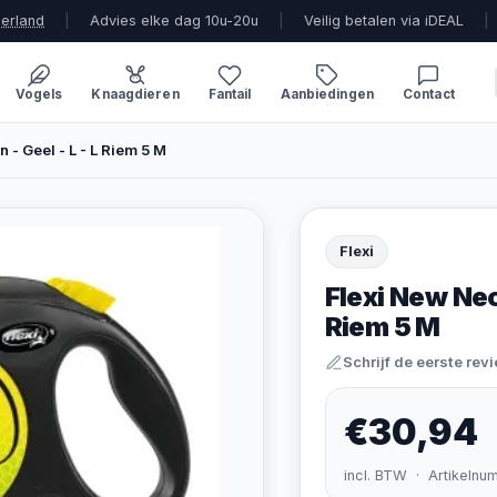
derland
|
Advies elke dag 10u-20u
|
Veilig betalen via iDEAL
|
Vogels
Knaagdieren
Fantail
Aanbiedingen
Contact
 - Geel - L - L Riem 5 M
Flexi
Flexi New Neon
Riem 5 M
Schrijf de eerste rev
€30,94
incl. BTW · Artikelnu