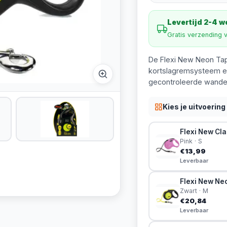
Levertijd 2-4 
Gratis verzending 
De Flexi New Neon Tape
kortslagremsysteem en
gecontroleerde wandel
Kies je uitvoering
Flexi New Clas
Pink · S
€13,99
Leverbaar
Flexi New Neo
Zwart · M
€20,84
Leverbaar