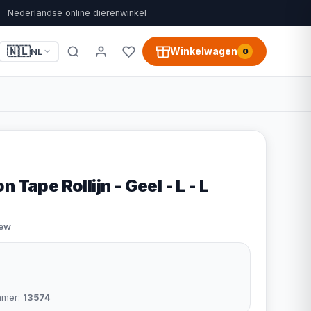
Nederlandse online dierenwinkel
🇳🇱
Winkelwagen
NL
0
 Tape Rollijn - Geel - L - L
iew
mmer:
13574