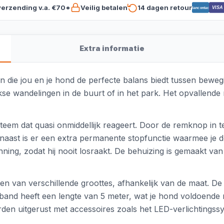
verzending v.a. €70*
Veilig betalen
14 dagen retour
VISA
Bancontact
Extra informatie
jn die jou en je hond de perfecte balans biedt tussen bewe
lijkse wandelingen in de buurt of in het park. Het opvallend
steem dat quasi onmiddellijk reageert. Door de remknop in te
rnaast is er een extra permanente stopfunctie waarmee je 
spanning, zodat hij nooit losraakt. De behuizing is gemaakt v
 van verschillende groottes, afhankelijk van de maat. De 
iband heeft een lengte van 5 meter, wat je hond voldoende 
 worden uitgerust met accessoires zoals het LED-verlichtings