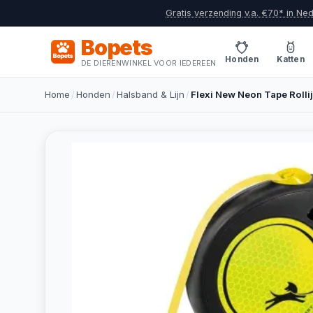
Gratis verzending v.a. €70* in Ne
Bopets
Honden
Katten
DE DIERENWINKEL VOOR IEDEREEN
Home
/
Honden
/
Halsband & Lijn
/
Flexi New Neon Tape Rollijn