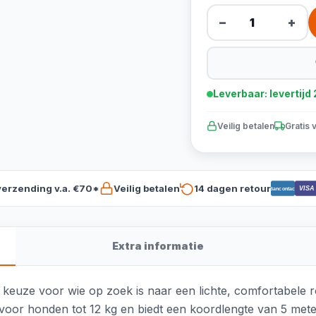
−
+
Leverbaar: levertij
Veilig betalen
Gratis 
verzending v.a. €70*
Veilig betalen
14 dagen retour
VISA
Bancontact
Extra informatie
e keuze voor wie op zoek is naar een lichte, comfortabele ro
t voor honden tot 12 kg en biedt een koordlengte van 5 meter