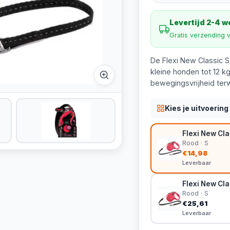
Levertijd 2-4 
Gratis verzending 
De Flexi New Classic S K
kleine honden tot 12 k
bewegingsvrijheid terwi
Kies je uitvoering
Flexi New Cla
Rood · S
€14,98
Leverbaar
Flexi New Cla
Rood · S
€25,61
Leverbaar