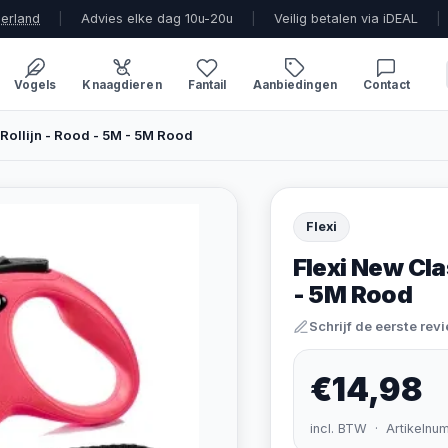
derland
|
Advies elke dag 10u-20u
|
Veilig betalen via iDEAL
|
Vogels
Knaagdieren
Fantail
Aanbiedingen
Contact
Rollijn - Rood - 5M - 5M Rood
Flexi
Flexi New Cla
- 5M Rood
Schrijf de eerste rev
€14,98
incl. BTW · Artikelnu