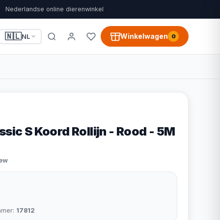
Nederlandse online dierenwinkel
🇳🇱
Winkelwagen
NL
0
ssic S Koord Rollijn - Rood - 5M
iew
mmer:
17812