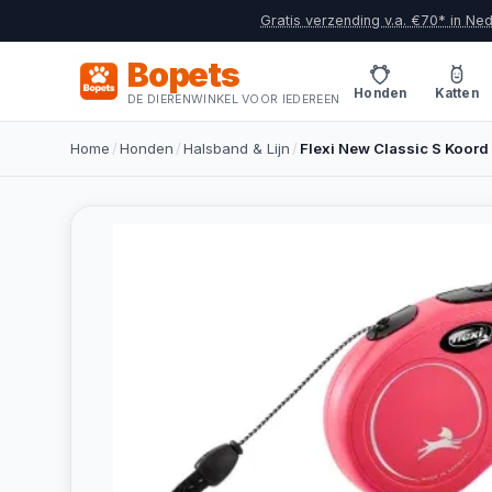
Gratis verzending v.a. €70* in Ne
Bopets
Honden
Katten
DE DIERENWINKEL VOOR IEDEREEN
Home
/
Honden
/
Halsband & Lijn
/
Flexi New Classic S Koord 