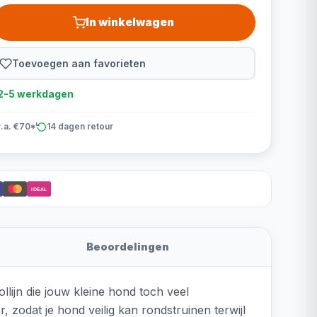
In winkelwagen
Toevoegen aan favorieten
d 2-5 werkdagen
v.a. €70*
14 dagen retour
iDEAL
Beoordelingen
llijn die jouw kleine hond toch veel
, zodat je hond veilig kan rondstruinen terwijl