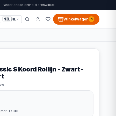
Nederlandse online dierenwinkel
🇳🇱
Winkelwagen
NL
0
ssic S Koord Rollijn - Zwart -
rt
iew
mmer:
17813