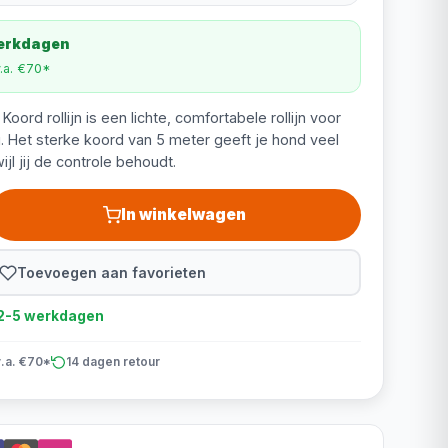
werkdagen
v.a. €70*
oord rollijn is een lichte, comfortabele rollijn voor
g. Het sterke koord van 5 meter geeft je hond veel
jl jij de controle behoudt.
In winkelwagen
Toevoegen aan favorieten
d 2-5 werkdagen
v.a. €70*
14 dagen retour