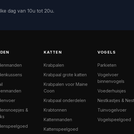
lke dag van 10u tot 20u.
DEN
KATTEN
VOGELS
denmanden
Krabpalen
Parkieten
enkussens
Krabpaal grote katten
Vogelvoer
binnenvogels
il
Krabpalen voor Maine
denmanden
Coon
Voederhuisjes
denvoer
Krabpaal onderdelen
Nestkastjes & Nes
ensnoepjes &
Krabtonnen
Tuinvogelvoer
ks
Kattenmanden
Vogelspeelgoed
denspeelgoed
Kattenspeelgoed