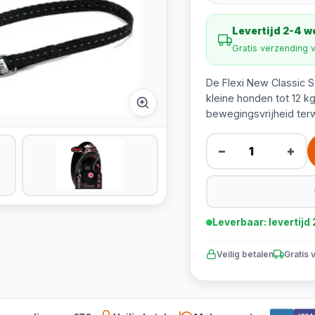
Levertijd 2-4 
Gratis verzending 
De Flexi New Classic S K
kleine honden tot 12 k
bewegingsvrijheid terwi
−
+
Leverbaar: levertij
Veilig betalen
Gratis 