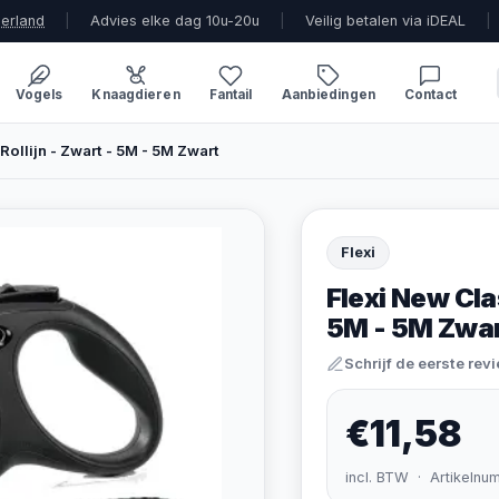
derland
|
Advies elke dag 10u-20u
|
Veilig betalen via iDEAL
|
Vogels
Knaagdieren
Fantail
Aanbiedingen
Contact
Rollijn - Zwart - 5M - 5M Zwart
Flexi
Flexi New Cla
5M - 5M Zwa
Schrijf de eerste rev
€11,58
incl. BTW · Artikelnu