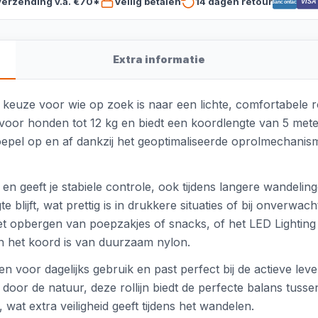
verzending v.a. €70*
Veilig betalen
14 dagen retour
VISA
Bancontact
Extra informatie
e keuze voor wie op zoek is naar een lichte, comfortabele ro
t voor honden tot 12 kg en biedt een koordlengte van 5 meter
oepel op en af dankzij het geoptimaliseerde oprolmechanisme,
 en geeft je stabiele controle, ook tijdens langere wandel
 blijft, wat prettig is in drukkere situaties of bij onverwacht
et opbergen van poepzakjes of snacks, of het LED Lighting 
en het koord is van duurzaam nylon.
n voor dagelijks gebruik en past perfect bij de actieve leven
door de natuur, deze rollijn biedt de perfecte balans tusse
, wat extra veiligheid geeft tijdens het wandelen.