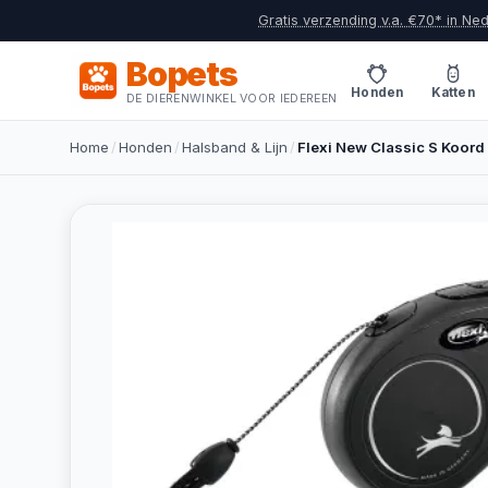
Gratis verzending v.a. €70* in Ne
Bopets
Honden
Katten
DE DIERENWINKEL VOOR IEDEREEN
Home
/
Honden
/
Halsband & Lijn
/
Flexi New Classic S Koord 