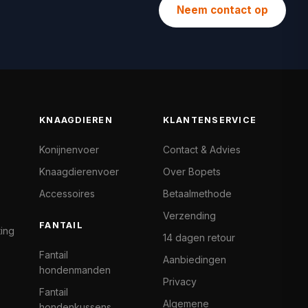
Neem contact op
KNAAGDIEREN
KLANTENSERVICE
Konijnenvoer
Contact & Advies
Knaagdierenvoer
Over Bopets
Accessoires
Betaalmethode
Verzending
FANTAIL
ting
14 dagen retour
Fantail
Aanbiedingen
hondenmanden
Privacy
Fantail
Algemene
hondenkussens