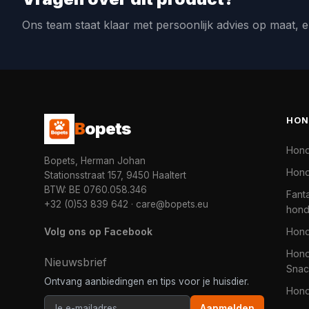
Ons team staat klaar met persoonlijk advies op maat, e
HON
B
opets
Hon
Bopets, Herman Johan
Hond
Stationsstraat 157, 9450 Haaltert
BTW: BE 0760.058.346
Fanta
+32 (0)53 839 642
·
care@bopets.eu
hon
Volg ons op Facebook
Hon
Hond
Nieuwsbrief
Snac
Ontvang aanbiedingen en tips voor je huisdier.
Hon
Aanmelden