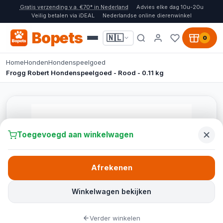
Gratis verzending v.a. €70* in Nederland
Advies elke dag 10u-20u
Veilig betalen via iDEAL
Nederlandse online dierenwinkel
Bopets
🇳🇱
0
Home
Honden
Hondenspeelgoed
Frogg Robert Hondenspeelgoed - Rood - 0.11 kg
Toegevoegd aan winkelwagen
Afrekenen
Winkelwagen bekijken
Verder winkelen