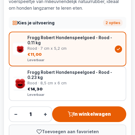
voerspeeltje van milieuvriendelijk natuurrubber, ideaal
om honden langzamer te leren eten.
Kies je uitvoering
2 opties
Frogg Robert Hondenspeelgoed - Rood -
0.11 kg
Rood · 7 cm x 5,2 cm
€11,00
Leverbaar
Frogg Robert Hondenspeelgoed - Rood -
0.23 kg
Rood · 8,5 cm x 6 cm
€14,30
Leverbaar
−
+
In winkelwagen
Toevoegen aan favorieten