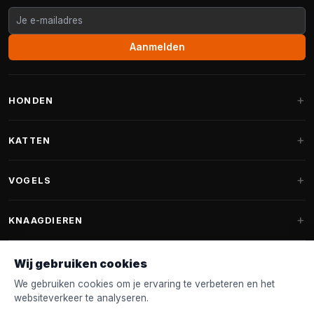
Aanmelden
HONDEN
Hondenmanden
KATTEN
Hondenkussens
Krabpalen
VOGELS
Fantail hondenmanden
Krabpaal grote katten
Hondenvoer
Parkieten
KNAAGDIEREN
Krabpalen voor Maine Coon
Hondensnoepjes & Snacks
Vogelvoer binnenvogels
Krabpaal onderdelen
Konijnenvoer
Wij gebruiken cookies
Hondenspeelgoed
Voederhuisjes
FANTAIL
Krabtonnen
Knaagdierenvoer
We gebruiken cookies om je ervaring te verbeteren en het
Halsband & Lijn
Nestkastjes & Nesting
websiteverkeer te analyseren.
Kattenmanden
Accessoires
Fantail hondenmanden