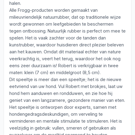
halen.
Alle Frogg-producten worden gemaakt van
milieuvriendelijk natuurrubber, dat op traditionele wijze
wordt gewonnen om leefgebieden te beschermen
tegen ontbossing. Natuurlijk rubber is perfect om mee te
spelen. Het is vaak zachter voor de tanden dan
kunstrubber, waardoor huisdieren direct plezier beleven
aan het kauwen. Omdat dit materiaal echter van nature
veerkrachtig is, veert het terug, waardoor het ook nog
eens zeer duurzaam is! Robert is verkrijgbaar in twee
maten: klein (7 cm) en middelgroot (8,5 cm).
Dit speeltje is meer dan een speeltje; het is de nieuwe
eetvriend van uw hond. Vul Robert met brokjes, laat uw
hond hem aanduwen en rondduwen, en zie hoe hij
geniet van een langzamere, gezondere manier van eten.
Het speeltje is ontworpen door experts, samen met
hondengedragsdeskundigen, om verveling te
verminderen en mentale stimulatie te stimuleren. Het is
veelzijdig in gebruik: vullen, smeren of gebruiken als
puzzelvoer om de maaltijd spannend te houden.