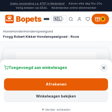
Gratis verzending v.a. €70* in Nederland
Advies elke dag 10u-20u
Veilig betalen via iDEAL
Nederlandse online dierenwinkel
Bopets
🇳🇱
0
Home
Honden
Hondenspeelgoed
Frogg Robert Kikker Hondenspeelgoed - Roze
Toegevoegd aan winkelwagen
Afrekenen
Winkelwagen bekijken
Verder winkelen