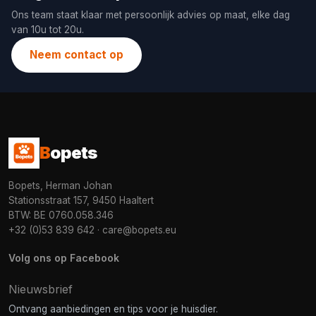
Ons team staat klaar met persoonlijk advies op maat, elke dag
van 10u tot 20u.
Neem contact op
B
opets
Bopets, Herman Johan
Stationsstraat 157, 9450 Haaltert
BTW: BE 0760.058.346
+32 (0)53 839 642
·
care@bopets.eu
Volg ons op Facebook
Nieuwsbrief
Ontvang aanbiedingen en tips voor je huisdier.