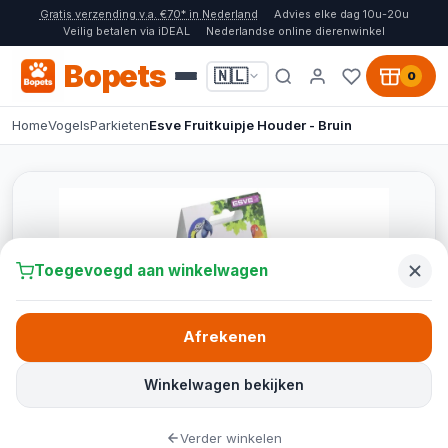
Gratis verzending v.a. €70* in Nederland
Advies elke dag 10u-20u
Veilig betalen via iDEAL
Nederlandse online dierenwinkel
Bopets
🇳🇱
0
Home
Vogels
Parkieten
Esve Fruitkuipje Houder - Bruin
Toegevoegd aan winkelwagen
Afrekenen
Winkelwagen bekijken
Verder winkelen