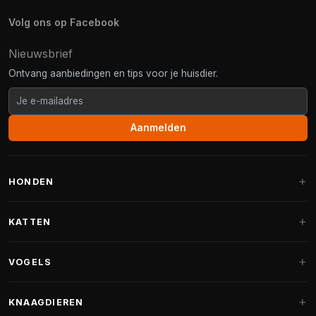
Volg ons op Facebook
Nieuwsbrief
Ontvang aanbiedingen en tips voor je huisdier.
Aanmelden
HONDEN
Hondenmanden
KATTEN
Hondenkussens
Krabpalen
VOGELS
Fantail hondenmanden
Krabpaal grote katten
Hondenvoer
Parkieten
KNAAGDIEREN
Krabpalen voor Maine Coon