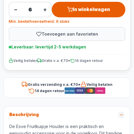
−
+
In winkelwagen
Min. bestelhoeveelheid: 6 stuks
Toevoegen aan favorieten
Leverbaar: levertijd 2-5 werkdagen
Veilig betalen
Gratis v.a. €70*
14 dagen retour
Gratis verzending v.a. €70*
Veilig betalen
14 dagen retour
VISA
Bancontact
iDEAL
Beschrijving
De Esve Fruitkuipje Houder is een praktisch en
eenvoudig accessoire voor in de vogelkooi. Dit handige