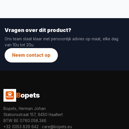
Vragen over dit product?
Ons team staat klaar met persoonlijk advies op maat, elke dag
van 10u tot 20u.
Neem contact op
B
opets
Bopets, Herman Johan
Stationsstraat 157, 9450 Haaltert
BTW: BE 0760.058.346
+32 (0)53 839 642
·
care@bopets.eu