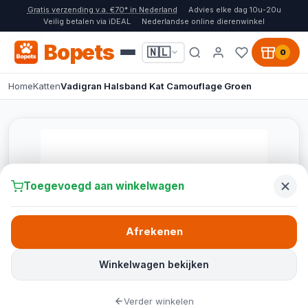
Gratis verzending v.a. €70* in Nederland
Advies elke dag 10u-20u
Veilig betalen via iDEAL
Nederlandse online dierenwinkel
Bopets
🇳🇱
0
Home
Katten
Vadigran Halsband Kat Camouflage Groen
Toegevoegd aan winkelwagen
Afrekenen
Winkelwagen bekijken
Verder winkelen