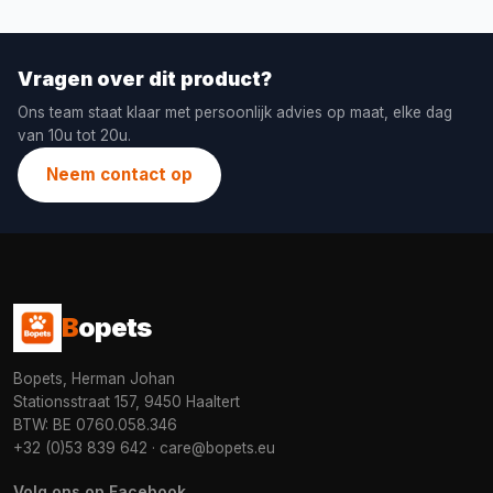
Vragen over dit product?
Ons team staat klaar met persoonlijk advies op maat, elke dag
van 10u tot 20u.
Neem contact op
B
opets
Bopets, Herman Johan
Stationsstraat 157, 9450 Haaltert
BTW: BE 0760.058.346
+32 (0)53 839 642
·
care@bopets.eu
Volg ons op Facebook