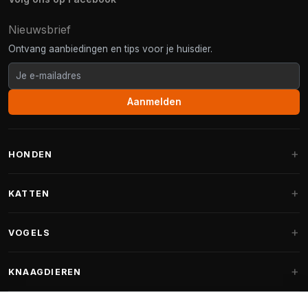
Nieuwsbrief
Ontvang aanbiedingen en tips voor je huisdier.
Aanmelden
HONDEN
Hondenmanden
KATTEN
Hondenkussens
Krabpalen
VOGELS
Fantail hondenmanden
Krabpaal grote katten
Hondenvoer
Parkieten
KNAAGDIEREN
Krabpalen voor Maine Coon
Hondensnoepjes & Snacks
Vogelvoer binnenvogels
Krabpaal onderdelen
Konijnenvoer