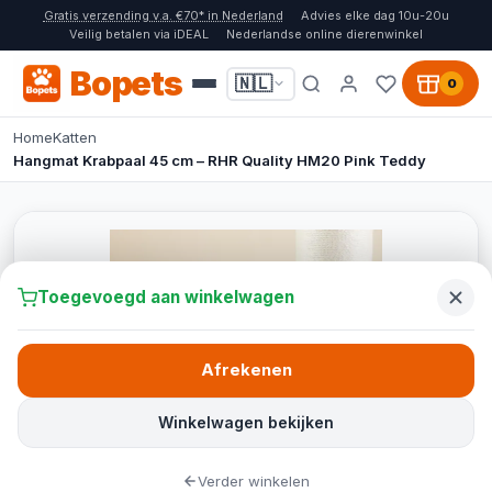
Gratis verzending v.a. €70* in Nederland
Advies elke dag 10u-20u
Veilig betalen via iDEAL
Nederlandse online dierenwinkel
Bopets
🇳🇱
0
Home
Katten
Hangmat Krabpaal 45 cm – RHR Quality HM20 Pink Teddy
Toegevoegd aan winkelwagen
Afrekenen
Winkelwagen bekijken
Verder winkelen