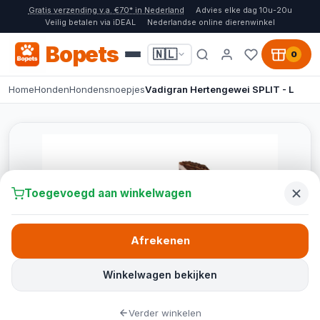
Gratis verzending v.a. €70* in Nederland
Advies elke dag 10u-20u
Veilig betalen via iDEAL
Nederlandse online dierenwinkel
Bopets
🇳🇱
0
Home
Honden
Hondensnoepjes
Vadigran Hertengewei SPLIT - L
Toegevoegd aan winkelwagen
Afrekenen
Winkelwagen bekijken
Verder winkelen