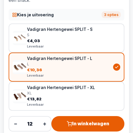
een snack.
Kies je uitvoering
3 opties
Vadigran Hertengewei SPLIT - S
S
€4,03
Leverbaar
Vadigran Hertengewei SPLIT - L
L
€10,36
Leverbaar
Vadigran Hertengewei SPLIT - XL
XL
€13,82
Leverbaar
−
+
In winkelwagen