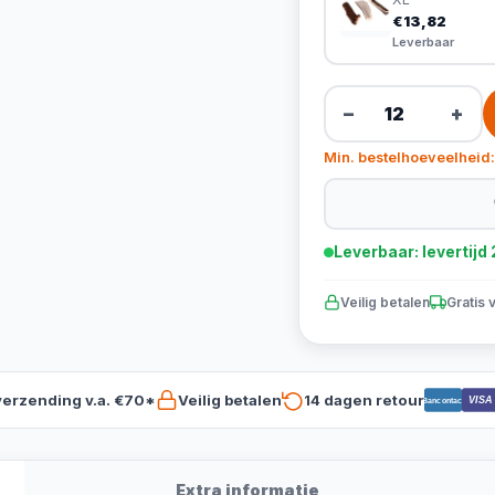
€13,82
Leverbaar
−
+
Min. bestelhoeveelheid:
Leverbaar: levertij
Veilig betalen
Gratis 
verzending v.a. €70*
Veilig betalen
14 dagen retour
VISA
Bancontact
Extra informatie