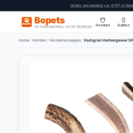
Gratis verzending v.a. €70* in Ne
Bopets
Honden
Katten
DE DIERENWINKEL VOOR IEDEREEN
Home
/
Honden
/
Hondensnoepjes
/
Vadigran Hertengewei SP