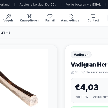
derland
|
Advies elke dag 10u-20u
|
Veilig betalen via iDEAL
|
Vogels
Knaagdieren
Fantail
Aanbiedingen
Contact
LIT - S
Vadigran
Vadigran Her
Schrijf de eerste rev
€4,03
incl. BTW · Artikelnu