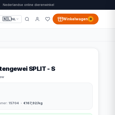
Nederlandse online dierenwinkel
🇳🇱
Winkelwagen
NL
0
tengewei SPLIT - S
iew
mmer:
15704
· €167,92/kg