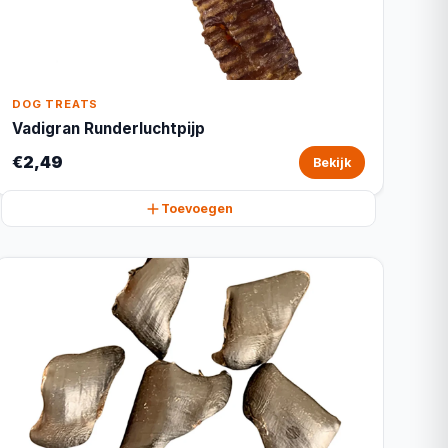
DOG TREATS
Vadigran Runderluchtpijp
€2,49
Bekijk
Toevoegen