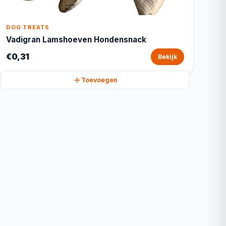
DOG TREATS
Vadigran Lamshoeven Hondensnack
€0,31
Bekijk
Toevoegen