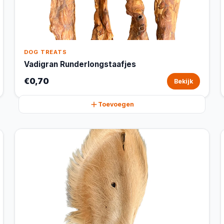
DOG TREATS
Vadigran Runderlongstaafjes
€0,70
Bekijk
Toevoegen