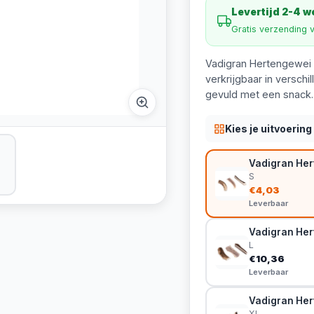
Levertijd 2-4 
Gratis verzending 
Vadigran Hertengewei 
verkrijgbaar in versch
gevuld met een snack.
Kies je uitvoering
Vadigran Her
S
€4,03
Leverbaar
Vadigran Her
L
€10,36
Leverbaar
Vadigran Her
XL