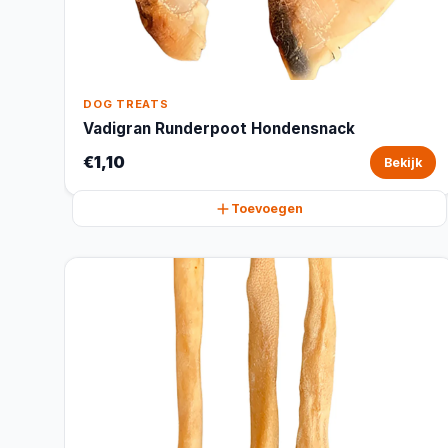
DOG TREATS
Vadigran Runderpoot Hondensnack
€1,10
Bekijk
Toevoegen