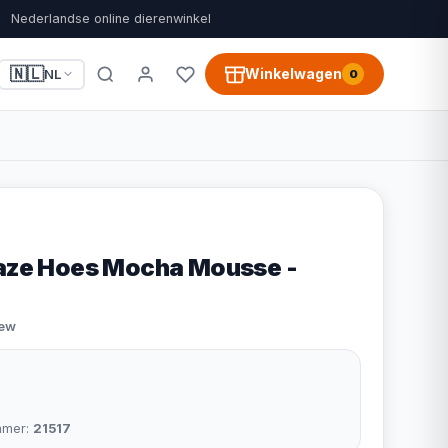
Nederlandse online dierenwinkel
🇳🇱
Winkelwagen
NL
0
gaze Hoes Mocha Mousse -
iew
mmer:
21517