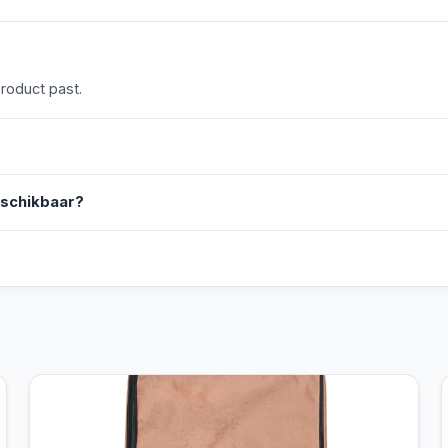
product past.
eschikbaar?