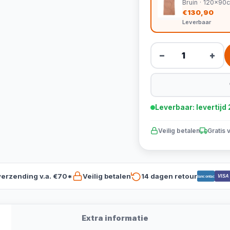
Bruin · 120x90
€130,90
Leverbaar
−
+
Leverbaar: levertij
Veilig betalen
Gratis 
verzending v.a. €70*
Veilig betalen
14 dagen retour
VISA
Bancontact
Extra informatie