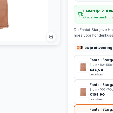
Levertijd 2-4 
Gratis verzending 
De Fantail Stargaze Ho
hoes voor hondenkussen
Kies je uitvoering
Fantail Star
Bruin · 80x55c
€86,90
Leverbaar
Fantail Star
Bruin · 100x70
€108,90
Leverbaar
Fantail Star