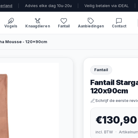
derland
|
Advies elke dag 10u-20u
|
Veilig betalen via iDEAL
|
Vogels
Knaagdieren
Fantail
Aanbiedingen
Contact
cha Mousse - 120x90cm
Fantail
Fantail Star
120x90cm
Schrijf de eerste rev
€130,90
incl. BTW · Artikelnu