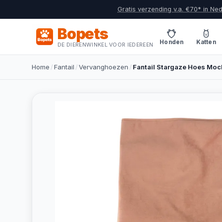
Gratis verzending v.a. €70* in Ne
Bopets
Honden
Katten
DE DIERENWINKEL VOOR IEDEREEN
Home
/
Fantail
/
Vervanghoezen
/
Fantail Stargaze Hoes Mo