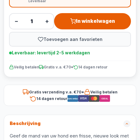
Leverbaar
−
+
In winkelwagen
Toevoegen aan favorieten
Leverbaar: levertijd 2-5 werkdagen
Veilig betalen
Gratis v.a. €70*
14 dagen retour
Gratis verzending v.a. €70*
Veilig betalen
14 dagen retour
VISA
Bancontact
iDEAL
Beschrijving
Geef de mand van uw hond een frisse, nieuwe look met