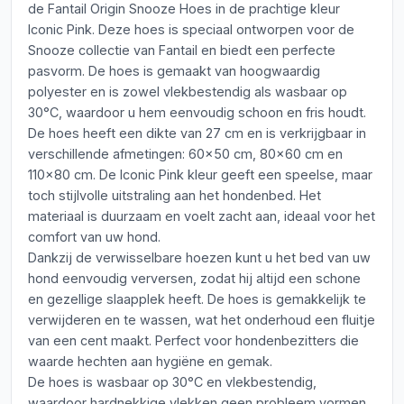
de Fantail Origin Snooze Hoes in de prachtige kleur
Iconic Pink. Deze hoes is speciaal ontworpen voor de
Snooze collectie van Fantail en biedt een perfecte
pasvorm. De hoes is gemaakt van hoogwaardig
polyester en is zowel vlekbestendig als wasbaar op
30°C, waardoor u hem eenvoudig schoon en fris houdt.
De hoes heeft een dikte van 27 cm en is verkrijgbaar in
verschillende afmetingen: 60x50 cm, 80x60 cm en
110x80 cm. De Iconic Pink kleur geeft een speelse, maar
toch stijlvolle uitstraling aan het hondenbed. Het
materiaal is duurzaam en voelt zacht aan, ideaal voor het
comfort van uw hond.
Dankzij de verwisselbare hoezen kunt u het bed van uw
hond eenvoudig verversen, zodat hij altijd een schone
en gezellige slaapplek heeft. De hoes is gemakkelijk te
verwijderen en te wassen, wat het onderhoud een fluitje
van een cent maakt. Perfect voor hondenbezitters die
waarde hechten aan hygiëne en gemak.
De hoes is wasbaar op 30°C en vlekbestendig,
waardoor hardnekkige vlekken geen probleem vormen.