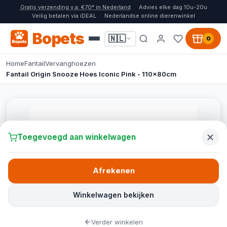
Gratis verzending v.a. €70* in Nederland
Advies elke dag 10u-20u
Veilig betalen via iDEAL
Nederlandse online dierenwinkel
Bopets
🇳🇱
0
Home
Fantail
Vervanghoezen
Fantail Origin Snooze Hoes Iconic Pink - 110x80cm
Toegevoegd aan winkelwagen
Afrekenen
Winkelwagen bekijken
Verder winkelen