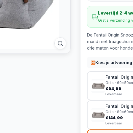
Levertijd 2-4 
Gratis verzending 
De Fantail Origin Sno
mand met traagschuim,
drie maten voor honden
Kies je uitvoering
Fantail Orig
Grijs · 60x50c
€94,99
Leverbaar
Fantail Orig
Grijs · 80x60c
€144,99
Leverbaar