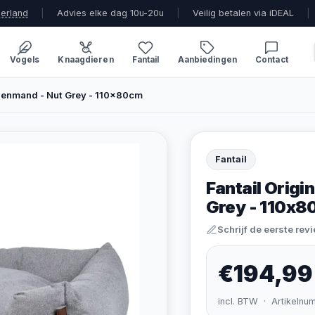
derland
|
Advies elke dag 10u-20u
|
Veilig betalen via iDEAL
|
Vogels
Knaagdieren
Fantail
Aanbiedingen
Contact
denmand - Nut Grey - 110x80cm
Fantail
Fantail Orig
Grey - 110x
Schrijf de eerste rev
€194,99
incl. BTW · Artikelnu