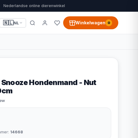
Nederlandse online dierenwinkel
🇳🇱
Winkelwagen
NL
0
in Snooze Hondenmand - Nut
80cm
iew
mmer:
14668