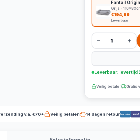
Fantail Orig
Grijs · 110x80c
€194,99
Leverbaar
−
+
Leverbaar: levertij
Veilig betalen
Gratis 
verzending v.a. €70*
Veilig betalen
14 dagen retour
VISA
Bancontact
Extra informatie