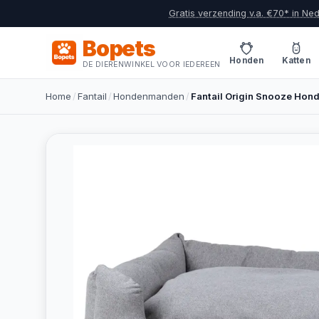
Gratis verzending v.a. €70* in Ne
Bopets
Honden
Katten
DE DIERENWINKEL VOOR IEDEREEN
Home
/
Fantail
/
Hondenmanden
/
Fantail Origin Snooze Hon