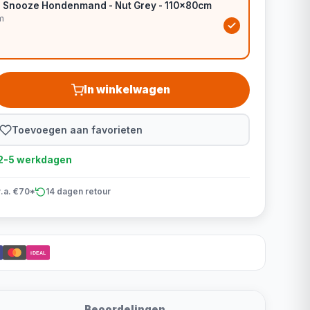
in Snooze Hondenmand - Nut Grey - 110x80cm
m
In winkelwagen
Toevoegen aan favorieten
d 2-5 werkdagen
v.a. €70*
14 dagen retour
iDEAL
Beoordelingen