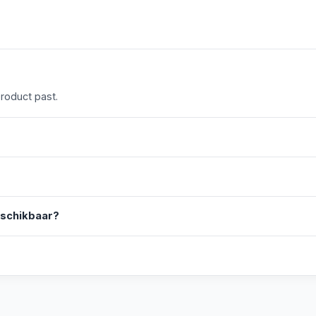
product past.
eschikbaar?