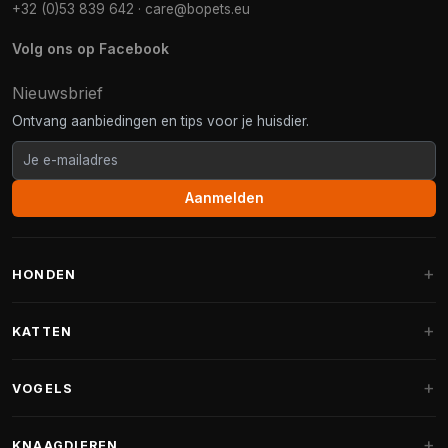
+32 (0)53 839 642
·
care@bopets.eu
Volg ons op Facebook
Nieuwsbrief
Ontvang aanbiedingen en tips voor je huisdier.
Aanmelden
HONDEN
Hondenmanden
KATTEN
Hondenkussens
Krabpalen
VOGELS
Fantail hondenmanden
Krabpaal grote katten
Hondenvoer
Parkieten
KNAAGDIEREN