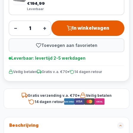
€194,99
Leverbaar
−
+
In winkelwagen
Toevoegen aan favorieten
Leverbaar: levertijd 2-5 werkdagen
Veilig betalen
Gratis v.a. €70*
14 dagen retour
Gratis verzending v.a. €70*
Veilig betalen
14 dagen retour
VISA
Bancontact
iDEAL
Beschrijving