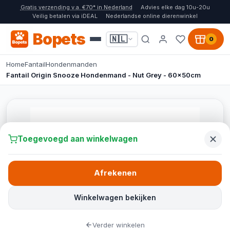
Gratis verzending v.a. €70* in Nederland
Advies elke dag 10u-20u
Veilig betalen via iDEAL
Nederlandse online dierenwinkel
Bopets
🇳🇱
0
Home
Fantail
Hondenmanden
Fantail Origin Snooze Hondenmand - Nut Grey - 60x50cm
Toegevoegd aan winkelwagen
Afrekenen
Winkelwagen bekijken
Verder winkelen